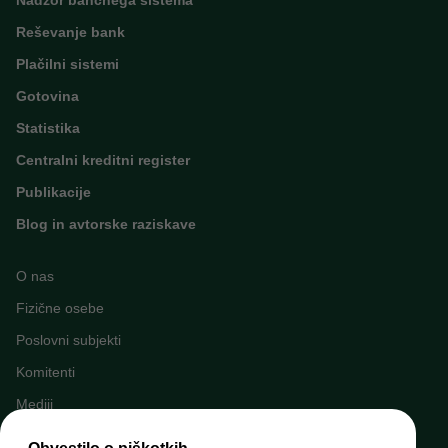
Nadzor bančnega sistema
Reševanje bank
Plačilni sistemi
Gotovina
Statistika
Centralni kreditni register
Publikacije
Blog in avtorske raziskave
O nas
Fizične osebe
Poslovni subjekti
Komitenti
Mediji
Napovednik dogodkov