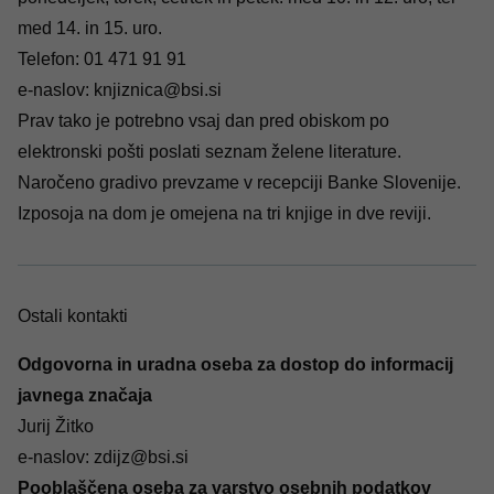
med 14. in 15. uro.
Telefon:
01 471 91 91
e-naslov:
knjiznica@bsi.si
Prav tako je potrebno vsaj dan pred obiskom po
elektronski pošti poslati seznam želene literature.
Naročeno gradivo prevzame v recepciji Banke Slovenije.
Izposoja na dom je omejena na tri knjige in dve reviji.
Ostali kontakti
Odgovorna in uradna oseba za dostop do informacij
javnega značaja
Jurij Žitko
e-naslov:
zdijz@bsi.si
Pooblaščena oseba za varstvo osebnih podatkov