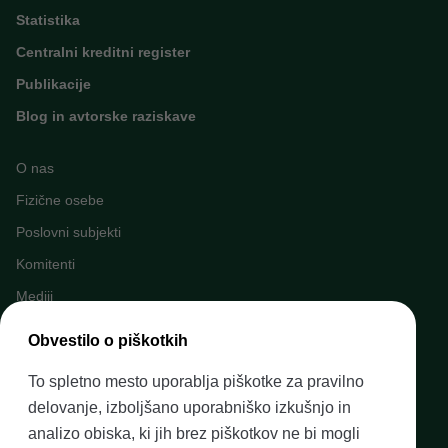
Statistika
Centralni kreditni register
Publikacije
Blog in avtorske raziskave
O nas
Fizične osebe
Poslovni subjekti
Komitenti
Mediji
Napovednik dogodkov
Obvestilo o piškotkih
Kariera v Banki Slovenije
To spletno mesto uporablja piškotke za pravilno
Finančno opismenjevanje
delovanje, izboljšano uporabniško izkušnjo in
Pravni okvir
analizo obiska, ki jih brez piškotkov ne bi mogli