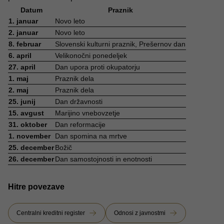
Datum
Praznik
1. januar
Novo leto
2. januar
Novo leto
8. februar
Slovenski kulturni praznik, Prešernov dan
6. april
Velikonočni ponedeljek
27. april
Dan upora proti okupatorju
1. maj
Praznik dela
2. maj
Praznik dela
25. junij
Dan državnosti
15. avgust
Marijino vnebovzetje
31. oktober
Dan reformacije
1. november
Dan spomina na mrtve
25. december
Božič
26. december
Dan samostojnosti in enotnosti
Hitre povezave
Centralni kreditni register
Odnosi z javnostmi