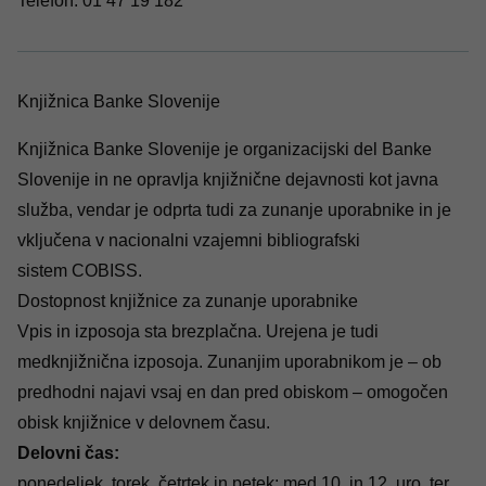
Telefon:
01 47 19 182
Knjižnica Banke Slovenije
Knjižnica Banke Slovenije je organizacijski del Banke
Slovenije in ne opravlja knjižnične dejavnosti kot javna
služba, vendar je odprta tudi za zunanje uporabnike in je
vključena v nacionalni vzajemni bibliografski
sistem
COBISS
.
Dostopnost knjižnice za zunanje uporabnike
Vpis in izposoja sta brezplačna. Urejena je tudi
medknjižnična izposoja. Zunanjim uporabnikom je – ob
predhodni najavi vsaj en dan pred obiskom – omogočen
obisk knjižnice v delovnem času.
Delovni čas:
ponedeljek, torek, četrtek in petek: med 10. in 12. uro, ter