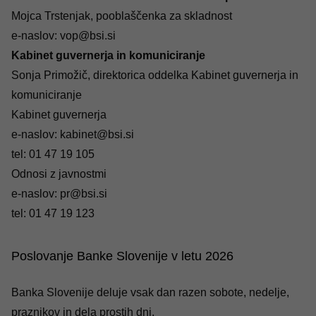
Mojca Trstenjak, pooblaščenka za skladnost
e-naslov:
vop@bsi.si
Kabinet guvernerja in komuniciranje
Sonja Primožič, direktorica oddelka Kabinet guvernerja in
komuniciranje
Kabinet guvernerja
e-naslov:
kabinet@bsi.si
tel:
01 47 19 105
Odnosi z javnostmi
e-naslov:
pr@bsi.si
tel:
01 47 19 123
Poslovanje Banke Slovenije v letu 2026
Banka Slovenije deluje vsak dan razen sobote, nedelje,
praznikov in dela prostih dni.