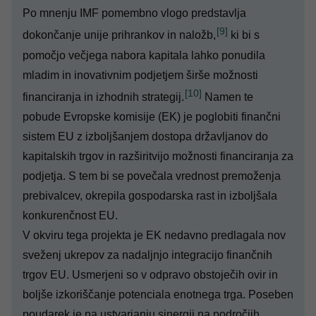
Po mnenju IMF pomembno vlogo predstavlja
[9]
dokončanje unije prihrankov in naložb,
ki bi s
pomočjo večjega nabora kapitala lahko ponudila
mladim in inovativnim podjetjem širše možnosti
[10]
financiranja in izhodnih strategij.
Namen te
pobude Evropske komisije (EK) je poglobiti finančni
sistem EU z izboljšanjem dostopa državljanov do
kapitalskih trgov in razširitvijo možnosti financiranja za
podjetja. S tem bi se povečala vrednost premoženja
prebivalcev, okrepila gospodarska rast in izboljšala
konkurenčnost EU.
V okviru tega projekta je EK nedavno predlagala
nov
sveženj ukrepov za nadaljnjo integracijo finančnih
trgov EU
. Usmerjeni so v odpravo obstoječih ovir in
boljše izkoriščanje potenciala enotnega trga. Poseben
poudarek je na ustvarjanju sinergij na področjih