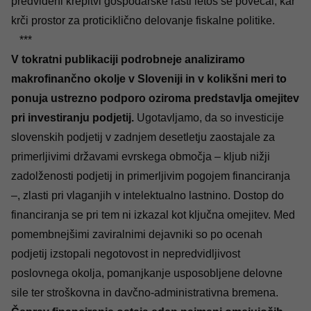
predvideni krepitvi gospodarske rasti letos še povečal, kar
krči prostor za proticiklično delovanje fiskalne politike.
***
V tokratni publikaciji podrobneje analiziramo
makrofinančno okolje v Sloveniji in v kolikšni meri to
ponuja ustrezno podporo oziroma predstavlja omejitev
pri investiranju podjetij.
Ugotavljamo, da so investicije
slovenskih podjetij v zadnjem desetletju zaostajale za
primerljivimi državami evrskega območja – kljub nižji
zadolženosti podjetij in primerljivim pogojem financiranja
–, zlasti pri vlaganjih v intelektualno lastnino. Dostop do
financiranja se pri tem ni izkazal kot ključna omejitev. Med
pomembnejšimi zaviralnimi dejavniki so po ocenah
podjetij izstopali negotovost in nepredvidljivost
poslovnega okolja, pomanjkanje usposobljene delovne
sile ter stroškovna in davčno-administrativna bremena.