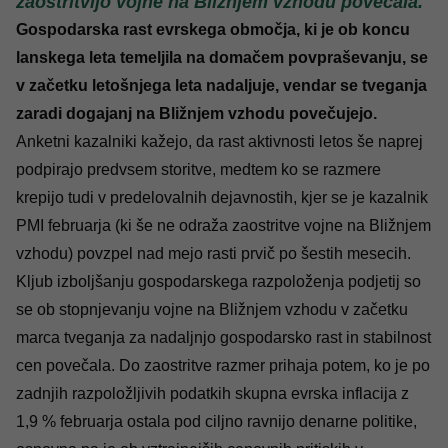
zaostritvijo vojne na Bližnjem vzhodu povečala.
Gospodarska rast evrskega območja, ki je ob koncu
lanskega leta temeljila na domačem povpraševanju, se
v začetku letošnjega leta nadaljuje, vendar se tveganja
zaradi dogajanj na Bližnjem vzhodu povečujejo.
Anketni kazalniki kažejo, da rast aktivnosti letos še naprej
podpirajo predvsem storitve, medtem ko se razmere
krepijo tudi v predelovalnih dejavnostih, kjer se je kazalnik
PMI februarja (ki še ne odraža zaostritve vojne na Bližnjem
vzhodu) povzpel nad mejo rasti prvič po šestih mesecih.
Kljub izboljšanju gospodarskega razpoloženja podjetij so
se ob stopnjevanju vojne na Bližnjem vzhodu v začetku
marca tveganja za nadaljnjo gospodarsko rast in stabilnost
cen povečala. Do zaostritve razmer prihaja potem, ko je po
zadnjih razpoložljivih podatkih skupna evrska inflacija z
1,9 % februarja ostala pod ciljno ravnijo denarne politike,