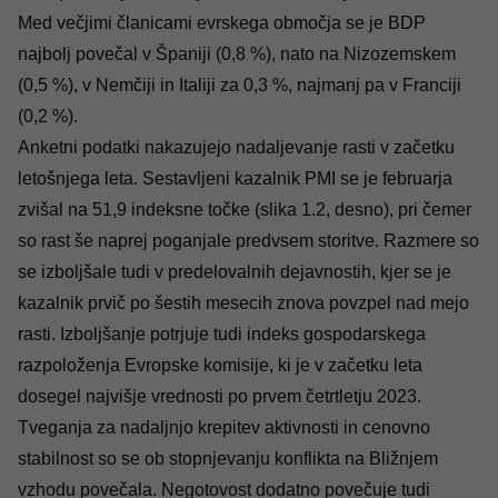
Med večjimi članicami evrskega območja se je BDP
najbolj povečal v Španiji (0,8 %), nato na Nizozemskem
(0,5 %), v Nemčiji in Italiji za 0,3 %, najmanj pa v Franciji
(0,2 %).
Anketni podatki nakazujejo nadaljevanje rasti v začetku
letošnjega leta. Sestavljeni kazalnik PMI se je februarja
zvišal na 51,9 indeksne točke (slika 1.2, desno), pri čemer
so rast še naprej poganjale predvsem storitve. Razmere so
se izboljšale tudi v predelovalnih dejavnostih, kjer se je
kazalnik prvič po šestih mesecih znova povzpel nad mejo
rasti. Izboljšanje potrjuje tudi indeks gospodarskega
razpoloženja Evropske komisije, ki je v začetku leta
dosegel najvišje vrednosti po prvem četrtletju 2023.
Tveganja za nadaljnjo krepitev aktivnosti in cenovno
stabilnost so se ob stopnjevanju konflikta na Bližnjem
vzhodu povečala. Negotovost dodatno povečuje tudi