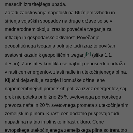
mesecih izrazitejšega upada.
Zaradi zaostrovanja napetosti na Bližnjem vzhodu in
širjenja vojaških spopadov na druge države so se v
mednarodnem okolju izrazito povečala tveganja za
inflacijo in gospodarsko aktivnost. Povečanje
geopolitičnega tveganja potrjuje tudi izrazito povišan
[2]
svetovni kazalnik geopolitičnih tveganj
(slika 1.1,
desno). Zaostritev konflikta se najbolj neposredno odraža
v rasti cen energentov, zlasti nafte in utekočinjenega plina.
Ključni dejavnik je zaprtje Hormuške ožine, ene
najpomembnejših pomorskih poti za izvoz energentov, saj
prek nje poteka približno 25 % svetovnega pomorskega
prevoza nafte in 20 % svetovnega prometa z utekočinjenim
zemeljskim plinom. K rasti cen dodatno prispevajo tudi
napadi na naftno in plinsko infrastrukturo. Cene
evropskega utekočinjenega zemeljskega plina so trenutno