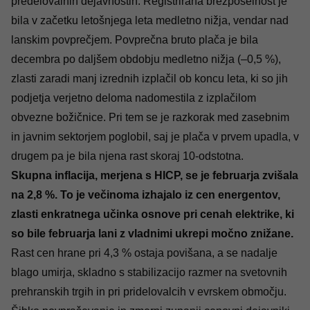
predelovalnih dejavnostih. Registrirana brezposelnost je
bila v začetku letošnjega leta medletno nižja, vendar nad
lanskim povprečjem. Povprečna bruto plača je bila
decembra po daljšem obdobju medletno nižja (–0,5 %),
zlasti zaradi manj izrednih izplačil ob koncu leta, ki so jih
podjetja verjetno deloma nadomestila z izplačilom
obvezne božičnice. Pri tem se je razkorak med zasebnim
in javnim sektorjem poglobil, saj je plača v prvem upadla, v
drugem pa je bila njena rast skoraj 10-odstotna.
Skupna inflacija, merjena s HICP, se je februarja zvišala
na 2,8
%. To je večinoma izhajalo iz cen energentov,
zlasti enkratnega učinka osnove pri cenah elektrike, ki
so bile februarja lani z vladnimi ukrepi močno znižane.
Rast cen hrane pri 4,3 % ostaja povišana, a se nadalje
blago umirja, skladno s stabilizacijo razmer na svetovnih
prehranskih trgih in pri pridelovalcih v evrskem območju.