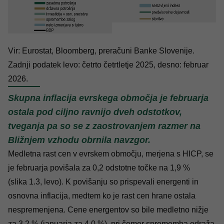
Vir: Eurostat, Bloomberg, preračuni Banke Slovenije.
Zadnji podatek levo: četrto četrtletje 2025, desno: februar
2026.
Skupna inflacija evrskega območja je februarja
ostala pod ciljno ravnijo dveh odstotkov,
tveganja pa so se z zaostrovanjem razmer na
Bližnjem vzhodu obrnila navzgor.
Medletna rast cen v evrskem območju, merjena s HICP, se
je februarja povišala za 0,2 odstotne točke na 1,9 %
(slika 1.3, levo). K povišanju so prispevali energenti in
osnovna inflacija, medtem ko je rast cen hrane ostala
nespremenjena. Cene energentov so bile medletno nižje
za 3,2 % (januarja za 4,0 %), pri čemer sprememba odraža