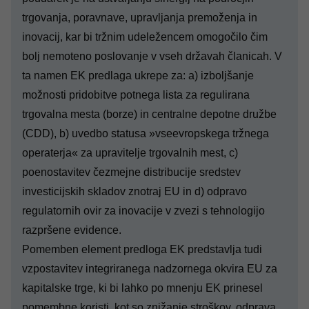
trgovanja, poravnave, upravljanja premoženja in
inovacij, kar bi tržnim udeležencem omogočilo čim
bolj nemoteno poslovanje v vseh državah članicah. V
ta namen EK predlaga ukrepe za: a) izboljšanje
možnosti pridobitve potnega lista za regulirana
trgovalna mesta (borze) in centralne depotne družbe
(CDD), b) uvedbo statusa »vseevropskega tržnega
operaterja« za upravitelje trgovalnih mest, c)
poenostavitev čezmejne distribucije sredstev
investicijskih skladov znotraj EU in d) odpravo
regulatornih ovir za inovacije v zvezi s tehnologijo
razpršene evidence.
Pomemben element predloga EK predstavlja tudi
vzpostavitev integriranega nadzornega okvira EU za
kapitalske trge, ki bi lahko po mnenju EK prinesel
pomembne koristi, kot so znižanje stroškov, odprava