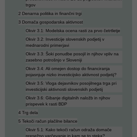
trgov
2 Denarna politika in finančni trgi
3 Domača gospodarska aktivnost
Okvir 3.1: Modelska ocena rasti za prvo četrtletje
Okvir 3.2: Investicije slovenskih podjetij v
mednarodni primerjavi
Okvir 3.3: Šoki ponudbe posojil in njihov vpliv na
zasebno potrošnjo v Sloveniji
Okvir 3.4: Ali omejen dostop do financiranja
pojasnjuje nizko investicijsko aktivnost podjetij?
Okvir 3.5: Vloga dejavnikov posojilnega trga pri
investicijski aktivnosti slovenskih podjetij
Okvir 3.6: Gibanje digitalnih naložb in njihov
prispevek k rasti BDP
4 Trg dela
5 Tekoči račun plačilne bilance
Okvir 5.1: Kako tekoči račun odraža domače
presežno varčevanje in kam se to steka?