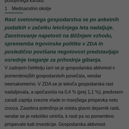
posojilnega kanala.
1
Mednarodno okolje
Rast svetovnega gospodarstva se po anketnih
podatkih v začetku letošnjega leta nadaljuje.
Zaostrovanje napetosti na Bližnjem vzhodu,
sprememba trgovinske politike v ZDA in
posledično povišana negotovost predstavljajo
osrednje tveganje za prihodnja gibanja.
V zadnjem četrtletju lani se je gospodarska aktivnost v
pomembnejših gospodarstvih povečala, vendar
neenakomerno. V ZDA se je tekoča gospodarska rast
nadaljevala, a upočasnila na 0,4 % (prej 1,1 %), predvsem
zaradi zaprtja zvezne vlade in manjšega prispevka neto
izvoza. Zasebna potrošnja je ostala glavni dejavnik rasti,
vendar se je nekoliko umirila, k rasti pa so pomembno
prispevale tudi investicije. Gospodarska aktivnost