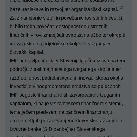
[7]
baze, raziskave in razvoj ter organizacijski kapital.
Za zmanjšanje vrzeli in povečanje tovrstnih investicij
bi bilo treba povečati dostopnost do ustreznih
finančnih virov, zmanjšati ovire za naložbe ter okrepiti
inovacijsko in podjetniško okolje ter vlaganja v
človeški kapital.
IMF ugotavlja, da sta v Sloveniji ključna izziva na tem
področju zlasti majhnost trga tveganega kapitala ter
razdrobljenost podjetniškega in inovacijskega okolja.
Investicije v neopredmetena sredstva so po ocenah
IMF pogosto financirane ali zavarovane s tveganim
kapitalom, ki pa je v slovenskem finančnem sistemu,
temelječem predvsem na bančnem financiranju,
omejen. Kljub prizadevanjem Slovenske razvojne in
izvozne banke (SID banke) ter Slovenskega