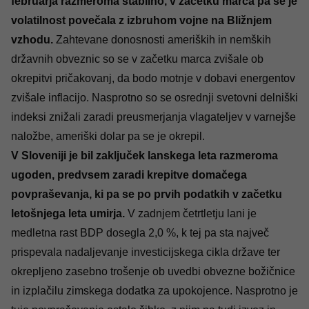
februarja razmeroma stabilno, v začetku marca pa se je
volatilnost povečala z izbruhom vojne na Bližnjem
vzhodu.
Zahtevane donosnosti ameriških in nemških
državnih obveznic so se v začetku marca zvišale ob
okrepitvi pričakovanj, da bodo motnje v dobavi energentov
zvišale inflacijo. Nasprotno so se osrednji svetovni delniški
indeksi znižali zaradi preusmerjanja vlagateljev v varnejše
naložbe, ameriški dolar pa se je okrepil.
V Sloveniji je bil zaključek lanskega leta razmeroma
ugoden, predvsem zaradi krepitve domačega
povpraševanja, ki pa se po prvih podatkih v začetku
letošnjega leta umirja.
V zadnjem četrtletju lani je
medletna rast BDP dosegla 2,0 %, k tej pa sta največ
prispevala nadaljevanje investicijskega cikla države ter
okrepljeno zasebno trošenje ob uvedbi obvezne božičnice
in izplačilu zimskega dodatka za upokojence. Nasprotno je