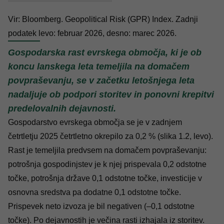
Vir: Bloomberg
.
Geopolitical Risk (GPR) Index
.
Zadnji
podatek levo: februar 2026, desno: marec 2026.
Gospodarska rast evrskega območja, ki je ob
koncu lanskega leta temeljila na domačem
povpraševanju, se v začetku letošnjega leta
nadaljuje ob podpori storitev in ponovni krepitvi
predelovalnih dejavnosti.
Gospodarstvo evrskega območja se je v zadnjem
četrtletju 2025 četrtletno okrepilo za 0,2 % (slika 1.2, levo).
Rast je temeljila predvsem na domačem povpraševanju:
potrošnja gospodinjstev je k njej prispevala 0,2 odstotne
točke, potrošnja države 0,1 odstotne točke, investicije v
osnovna sredstva pa dodatne 0,1 odstotne točke.
Prispevek neto izvoza je bil negativen (–0,1 odstotne
točke). Po dejavnostih je večina rasti izhajala iz storitev.