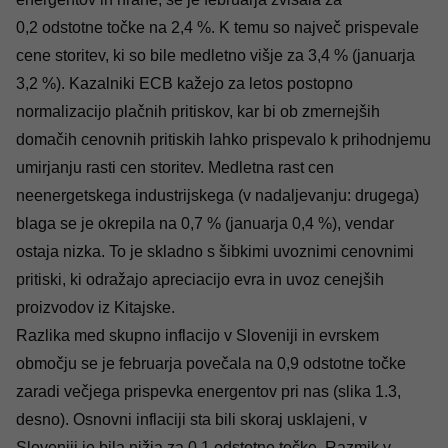
0,2 odstotne točke na 2,4 %. K temu so največ prispevale
cene storitev, ki so bile medletno višje za 3,4 % (januarja
3,2 %).
Kazalniki ECB
kažejo za letos postopno
normalizacijo plačnih pritiskov, kar bi ob zmernejših
domačih cenovnih pritiskih lahko prispevalo k prihodnjemu
umirjanju rasti cen storitev. Medletna rast cen
neenergetskega industrijskega (v nadaljevanju: drugega)
blaga se je okrepila na 0,7 % (januarja 0,4 %), vendar
ostaja nizka. To je skladno s šibkimi uvoznimi cenovnimi
pritiski, ki odražajo apreciacijo evra in uvoz cenejših
proizvodov iz Kitajske.
Razlika med skupno inflacijo v Sloveniji in evrskem
območju se je februarja povečala na 0,9 odstotne točke
zaradi večjega prispevka energentov pri nas (slika 1.3,
desno). Osnovni inflaciji sta bili skoraj usklajeni, v
Sloveniji je bila nižja za 0,1 odstotne točke. Razmik v