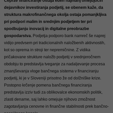
Čeprav financiranje ostaja eden najmanj omejujočih
dejavnikov investiranja podjetij, se obenem kaže, da
struktura makrofinančnega okolja ostaja pomanjkljiva
pri podpori malim in srednjim podjetjem ter pri
spodbujanju inovacij in digitalne preobrazbe
gospodarstva.
Podjetja podporo bank namreč še naprej
vidijo predvsem pri tradicionalnih naložbenih aktivnostih,
kot so oprema in stroji ter nepremičnine. Z vidika
pričakovane strukture naložb podjetij v srednjeročnem
obdobju to predstavlja tveganje za nadaljevanje procesa
zmanjševanja vloge bančnega sistema v financiranju
podjetij, ki je v Sloveniji prisotno že od dolžniške krize.
Postopno krčenje pomena bančnega financiranja
predstavlja izziv tudi za oblikovalce ekonomskih politik,
zlasti denarne, saj lahko omejuje njihovo zmožnost
zagotavljanja cenovne in finančne stabilnosti prek bančno-