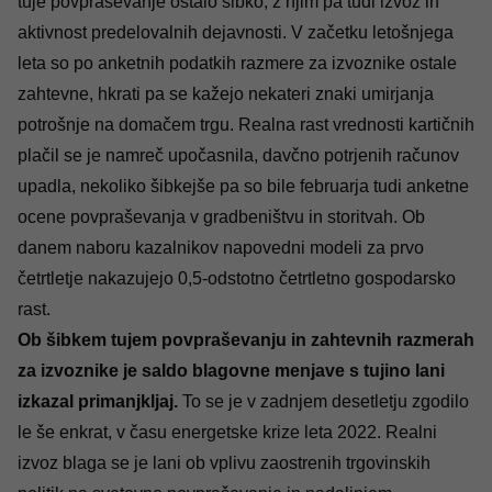
tuje povpraševanje ostalo šibko, z njim pa tudi izvoz in
aktivnost predelovalnih dejavnosti. V začetku letošnjega
leta so po anketnih podatkih razmere za izvoznike ostale
zahtevne, hkrati pa se kažejo nekateri znaki umirjanja
potrošnje na domačem trgu. Realna rast vrednosti kartičnih
plačil se je namreč upočasnila, davčno potrjenih računov
upadla, nekoliko šibkejše pa so bile februarja tudi anketne
ocene povpraševanja v gradbeništvu in storitvah. Ob
danem naboru kazalnikov napovedni modeli za prvo
četrtletje nakazujejo 0,5-odstotno četrtletno gospodarsko
rast.
Ob šibkem tujem povpraševanju in zahtevnih razmerah
za izvoznike je saldo blagovne menjave s tujino lani
izkazal primanjkljaj.
To se je v zadnjem desetletju zgodilo
le še enkrat, v času energetske krize leta 2022. Realni
izvoz blaga se je lani ob vplivu zaostrenih trgovinskih