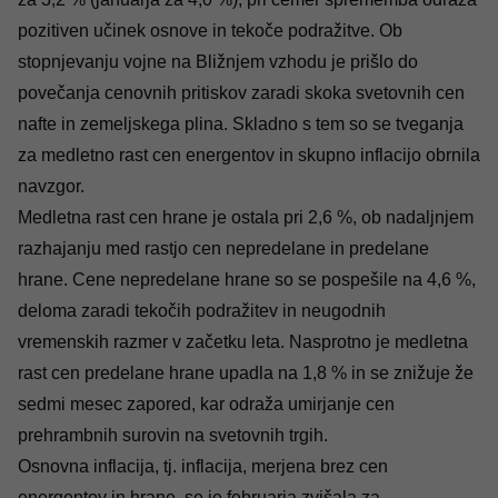
pozitiven učinek osnove in tekoče podražitve. Ob
stopnjevanju vojne na Bližnjem vzhodu je prišlo do
povečanja cenovnih pritiskov zaradi skoka svetovnih cen
nafte in zemeljskega plina. Skladno s tem so se tveganja
za medletno rast cen energentov in skupno inflacijo obrnila
navzgor.
Medletna rast cen hrane je ostala pri 2,6 %, ob nadaljnjem
razhajanju med rastjo cen nepredelane in predelane
hrane. Cene nepredelane hrane so se pospešile na 4,6 %,
deloma zaradi tekočih podražitev in neugodnih
vremenskih razmer v začetku leta. Nasprotno je medletna
rast cen predelane hrane upadla na 1,8 % in se znižuje že
sedmi mesec zapored, kar odraža umirjanje cen
prehrambnih surovin na svetovnih trgih.
Osnovna inflacija, tj. inflacija, merjena brez cen
energentov in hrane, se je februarja zvišala za