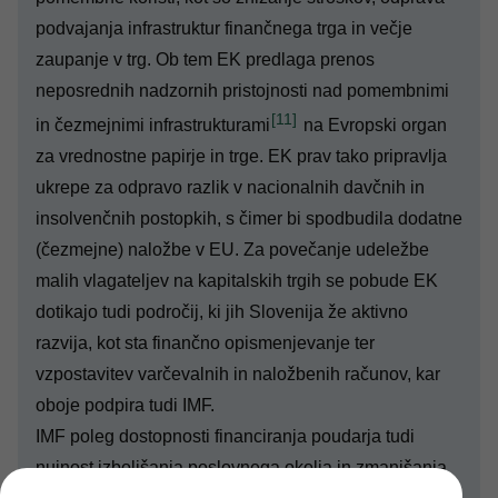
podvajanja infrastruktur finančnega trga in večje
zaupanje v trg. Ob tem EK predlaga prenos
neposrednih nadzornih pristojnosti nad pomembnimi
[11]
in čezmejnimi infrastrukturami
na Evropski organ
za vrednostne papirje in trge. EK prav tako pripravlja
ukrepe za odpravo razlik v nacionalnih davčnih in
insolvenčnih postopkih, s čimer bi spodbudila dodatne
(čezmejne) naložbe v EU. Za povečanje udeležbe
malih vlagateljev na kapitalskih trgih se pobude EK
dotikajo tudi področij, ki jih Slovenija že aktivno
razvija, kot sta finančno opismenjevanje ter
vzpostavitev varčevalnih in naložbenih računov, kar
oboje podpira tudi IMF.
IMF poleg dostopnosti financiranja poudarja tudi
nujnost izboljšanja poslovnega okolja in zmanjšanja