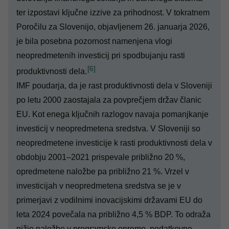
ter izpostavi ključne izzive za prihodnost. V tokratnem
Poročilu za Slovenijo
, objavljenem 26. januarja 2026,
je bila posebna pozornost namenjena vlogi
neopredmetenih investicij pri spodbujanju rasti
[6]
produktivnosti dela.
IMF poudarja, da je rast produktivnosti dela v Sloveniji
po letu 2000 zaostajala za povprečjem držav članic
EU. Kot enega ključnih razlogov navaja pomanjkanje
investicij v neopredmetena sredstva. V Sloveniji so
neopredmetene investicije k rasti produktivnosti dela v
obdobju 2001–2021 prispevale približno 20 %,
opredmetene naložbe pa približno 21 %. Vrzel v
investicijah v neopredmetena sredstva se je v
primerjavi z vodilnimi inovacijskimi državami EU do
leta 2024 povečala na približno 4,5 % BDP. To odraža
nižje naložbe v programsko opremo, podatkovne