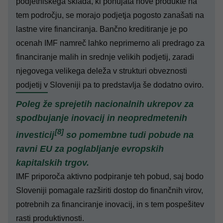
podjetniškega sklada, ki ponujata nove produkte na
tem področju, se morajo podjetja pogosto zanašati na
lastne vire financiranja. Bančno kreditiranje je po
ocenah IMF namreč lahko neprimerno ali predrago za
financiranje malih in srednje velikih podjetij, zaradi
njegovega velikega deleža v strukturi obveznosti
podjetij v Sloveniji pa to predstavlja še dodatno oviro.
Poleg že sprejetih nacionalnih ukrepov za
spodbujanje inovacij in neopredmetenih
[8]
investicij
so pomembne tudi pobude na
ravni EU za poglabljanje evropskih
kapitalskih trgov.
IMF priporoča aktivno podpiranje teh pobud, saj bodo
Sloveniji pomagale razširiti dostop do finančnih virov,
potrebnih za financiranje inovacij, in s tem pospešitev
rasti produktivnosti.