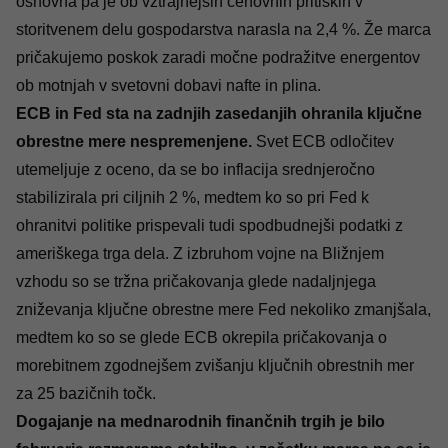
osnovna pa je ob vztrajnejših cenovnih pritiskih v
storitvenem delu gospodarstva narasla na 2,4 %. Že marca
pričakujemo poskok zaradi močne podražitve energentov
ob motnjah v svetovni dobavi nafte in plina.
ECB in Fed sta na zadnjih zasedanjih ohranila ključne
obrestne mere nespremenjene.
Svet ECB odločitev
utemeljuje z oceno, da se bo inflacija srednjeročno
stabilizirala pri ciljnih 2 %, medtem ko so pri Fed k
ohranitvi politike prispevali tudi spodbudnejši podatki z
ameriškega trga dela. Z izbruhom vojne na Bližnjem
vzhodu so se tržna pričakovanja glede nadaljnjega
zniževanja ključne obrestne mere Fed nekoliko zmanjšala,
medtem ko so se glede ECB okrepila pričakovanja o
morebitnem zgodnejšem zvišanju ključnih obrestnih mer
za 25 bazičnih točk.
Dogajanje na mednarodnih finančnih trgih je bilo