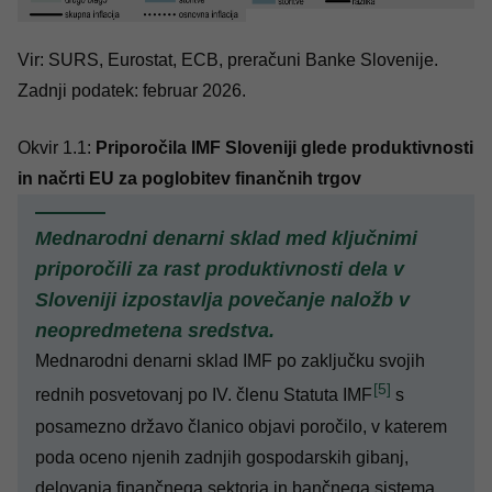
Vir: SURS, Eurostat, ECB, preračuni Banke Slovenije.
Zadnji podatek: februar 2026.
Okvir 1.1:
Priporočila IMF Sloveniji glede produktivnosti
in načrti EU za poglobitev finančnih trgov
Mednarodni denarni sklad med ključnimi
priporočili za rast produktivnosti dela v
Sloveniji izpostavlja povečanje naložb v
neopredmetena sredstva.
Mednarodni denarni sklad IMF po zaključku svojih
[5]
rednih posvetovanj po IV. členu Statuta IMF
s
posamezno državo članico objavi poročilo, v katerem
poda oceno njenih zadnjih gospodarskih gibanj,
delovanja finančnega sektorja in bančnega sistema