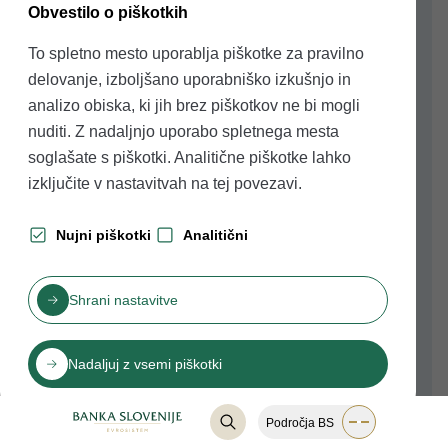
administrativnih ovir, ki upočasnjujejo postopke in
Obvestilo o piškotkih
povečujejo operativne stroške podjetij. Ključno je tudi
To spletno mesto uporablja piškotke za pravilno
tesnejše sodelovanje med potrebami gospodarstva
delovanje, izboljšano uporabniško izkušnjo in
(podjetij) in izobraževalnimi institucijami, saj je to
analizo obiska, ki jih brez piškotkov ne bi mogli
nujno za učinkovito obravnavanje izzivov, povezanih z
nuditi. Z nadaljnjo uporabo spletnega mesta
neskladnostjo med ponudbo in povpraševanjem na
soglašate s piškotki. Analitične piškotke lahko
[12]
trgu dela.
Ob tem bi se lahko
vrzel v produktivnosti
izključite v nastavitvah na
tej povezavi
.
do vodilnih inovacijskih držav EU zmanjšala tudi s
povezovanjem med multinacionalkami ter malimi in
Nujni piškotki
Analitični
srednje velikimi podjetji. Institucionalizacija
sodelovanja znotraj inovacijskega ekosistema bi po
Shrani nastavitve
ugotovitvah IMF lahko sprostila potencial znanja,
povečala inovacije in Sloveniji omogočila, da se
Nadaljuj z vsemi piškotki
približa ravni vodilnih držav inovatork v EU.
2
Denarna politika in finančni trgi
Področja BS