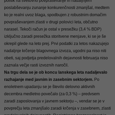
politik na svetovno povpraševanje in nadaljnjem
poslabševanju zunanje konkurenčnosti zmanjšal, medtem
ko je realni uvoz blaga, spodbujen z robustnim domačim
povpraševanjem zlasti v drugi polovici leta, občutno
narasel. Tekoči račun je ostal v presežku (3,4 % BDP)
izključno zaradi presežka storitvene menjave, ki se je še
okrepil glede na leto prej. Prvi podatki za letos nakazujejo
nadaljnje krčenje blagovnega izvoza, ugodni pa niso niti
obeti, saj podjetja predelovalnih dejavnosti februarja niso
zaznala večje rasti izvoznih naročil.
Na trgu dela se je ob koncu lanskega leta nadaljevalo
razhajanje med javnim in zasebnim sektorjem.
Po
enoletnem upadanju se je število delovno aktivnih
decembra medletno povečalo (za 0,3 %) – predvsem
zaradi zaposlovanja v javnem sektorju –, vendar se je v
povprečju leta zmanjšalo zaradi krčenja v zasebnem, zlasti