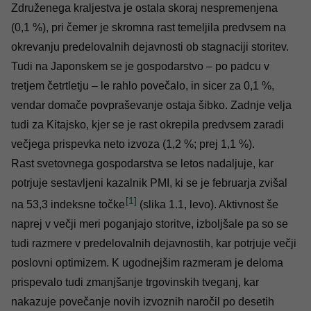
Združenega kraljestva je ostala skoraj nespremenjena
(0,1 %), pri čemer je skromna rast temeljila predvsem na
okrevanju predelovalnih dejavnosti ob stagnaciji storitev.
Tudi na Japonskem se je gospodarstvo – po padcu v
tretjem četrtletju – le rahlo povečalo, in sicer za 0,1 %,
vendar domače povpraševanje ostaja šibko. Zadnje velja
tudi za Kitajsko, kjer se je rast okrepila predvsem zaradi
večjega prispevka neto izvoza (1,2 %; prej 1,1 %).
Rast svetovnega gospodarstva se letos nadaljuje, kar
potrjuje sestavljeni kazalnik PMI, ki se je februarja zvišal
[1]
na 53,3 indeksne točke
(slika 1.1, levo). Aktivnost še
naprej v večji meri poganjajo storitve, izboljšale pa so se
tudi razmere v predelovalnih dejavnostih, kar potrjuje večji
poslovni optimizem. K ugodnejšim razmeram je deloma
prispevalo tudi zmanjšanje trgovinskih tveganj, kar
nakazuje povečanje novih izvoznih naročil po desetih