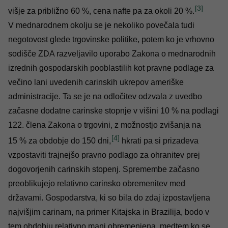
[3]
višje za približno 60 %, cena nafte pa za okoli 20 %.
V mednarodnem okolju se je nekoliko povečala tudi
negotovost glede trgovinske politike, potem ko je vrhovno
sodišče ZDA razveljavilo uporabo Zakona o mednarodnih
izrednih gospodarskih pooblastilih kot pravne podlage za
večino lani uvedenih carinskih ukrepov ameriške
administracije. Ta se je na odločitev odzvala z uvedbo
začasne dodatne carinske stopnje v višini 10 % na podlagi
122. člena Zakona o trgovini, z možnostjo zvišanja na
[4]
15 % za obdobje do 150 dni,
hkrati pa si prizadeva
vzpostaviti trajnejšo pravno podlago za ohranitev prej
dogovorjenih carinskih stopenj. Spremembe začasno
preoblikujejo relativno carinsko obremenitev med
državami. Gospodarstva, ki so bila do zdaj izpostavljena
najvišjim carinam, na primer Kitajska in Brazilija, bodo v
tem obdobju relativno manj obremenjena, medtem ko se