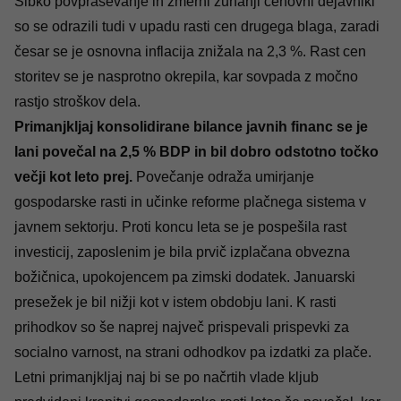
Šibko povpraševanje in zmerni zunanji cenovni dejavniki
so se odrazili tudi v upadu rasti cen drugega blaga, zaradi
česar se je osnovna inflacija znižala na 2,3 %. Rast cen
storitev se je nasprotno okrepila, kar sovpada z močno
rastjo stroškov dela.
Primanjkljaj konsolidirane bilance javnih financ se je
lani povečal na 2,5
% BDP in bil dobro odstotno točko
večji kot leto prej.
Povečanje odraža umirjanje
gospodarske rasti in učinke reforme plačnega sistema v
javnem sektorju. Proti koncu leta se je pospešila rast
investicij, zaposlenim je bila prvič izplačana obvezna
božičnica, upokojencem pa zimski dodatek. Januarski
presežek je bil nižji kot v istem obdobju lani. K rasti
prihodkov so še naprej največ prispevali prispevki za
socialno varnost, na strani odhodkov pa izdatki za plače.
Letni primanjkljaj naj bi se po načrtih vlade kljub