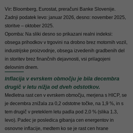
Vir: Bloomberg, Eurostat, preračuni Banke Slovenije.
Zadnji podatek levo: januar 2026, desno: november 2025,
storitve – oktober 2025.
Opomba: Na sliki desno so prikazani realni indeksi:
obsega prihodkov v trgovini na drobno brez motornih vozil,
industrijske proizvodnje, obsega izvedenih gradbenih del
in storitev brez finančnih dejavnosti, vsi prilagojeni
delovnim dnem.
Inflacija v evrskem območju je bila decembra
drugič v letu nižja od dveh odstotkov.
Medletna rast cen v evrskem območju, merjena s HICP, se
je decembra znižala za 0,2 odstotne točke, na 1,9 %, in s
tem drugič v preteklem letu padla pod 2,0 % (slika 1.3,
levo). Padec je posledica gibanja cen energentov in
osnovne inflacije, medtem ko se je rast cen hrane