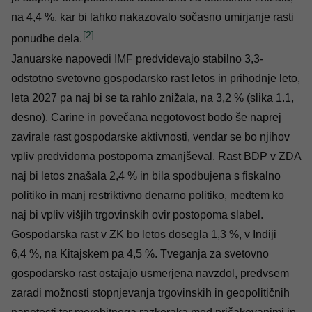
na 4,4 %, kar bi lahko nakazovalo sočasno umirjanje rasti
[2]
ponudbe dela.
Januarske napovedi IMF predvidevajo stabilno 3,3-
odstotno svetovno gospodarsko rast letos in prihodnje leto,
leta 2027 pa naj bi se ta rahlo znižala, na 3,2 % (slika 1.1,
desno). Carine in povečana negotovost bodo še naprej
zavirale rast gospodarske aktivnosti, vendar se bo njihov
vpliv predvidoma postopoma zmanjševal. Rast BDP v ZDA
naj bi letos znašala 2,4 % in bila spodbujena s fiskalno
politiko in manj restriktivno denarno politiko, medtem ko
naj bi vpliv višjih trgovinskih ovir postopoma slabel.
Gospodarska rast v ZK bo letos dosegla 1,3 %, v Indiji
6,4 %, na Kitajskem pa 4,5 %. Tveganja za svetovno
gospodarsko rast ostajajo usmerjena navzdol, predvsem
zaradi možnosti stopnjevanja trgovinskih in geopolitičnih