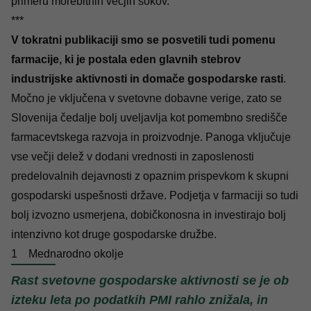
primeru morebitnih večjih šokov.
***
V tokratni publikaciji smo se posvetili tudi pomenu
farmacije, ki je postala eden glavnih stebrov
industrijske aktivnosti in domače gospodarske rasti
.
Močno je vključena v svetovne dobavne verige, zato se
Slovenija čedalje bolj uveljavlja kot pomembno središče
farmacevtskega razvoja in proizvodnje. Panoga vključuje
vse večji delež v dodani vrednosti in zaposlenosti
predelovalnih dejavnosti z opaznim prispevkom k skupni
gospodarski uspešnosti države. Podjetja v farmaciji so tudi
bolj izvozno usmerjena, dobičkonosna in investirajo bolj
intenzivno kot druge gospodarske družbe.
1
Mednarodno okolje
Rast svetovne gospodarske aktivnosti se je ob
izteku leta po podatkih PMI rahlo znižala, in