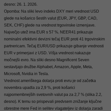
desno: 26. 1. 2026.
Opomba: Na sliki levo indeks DXY meri vrednost USD
glede na košarico šestih valut (EUR, JPY, GBP, CAD,
SEK, CHF) glede na vrednost trgovinske izmenjave.
Največjo utež ima EUR s 57 %. NEER41 prikazuje
nominalni efektivni devizni tečaj EUR proti 41 trgovinskim
partnericam. Tečaj EUR/USD prikazuje gibanje vrednosti
EUR v primerjavi z USD. Višja vrednost nakazuje
močnejši evro. Na sliki desno Magnificent Seven
sestavljajo družbe Alphabet, Amazon, Apple, Meta,
Microsoft, Nvidia in Tesla.
Vrednost ameriškega dolarja proti evru je od začetka
novembra upadla za 2,9 %, proti košarici
najpomembnejših svetovnih valut pa za 2,7 % (slika 2.2,
desno). K temu so prispevali predvsem znižanje ključne
obrestne mere Fed in selitev vlagateljev iz dolarja zaradi