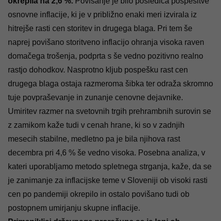
okrepila na 2,6
%.
Povišanje je bilo posledica pospešitve
osnovne inflacije, ki je v približno enaki meri izvirala iz
hitrejše rasti cen storitev in drugega blaga. Pri tem še
naprej povišano storitveno inflacijo ohranja visoka raven
domačega trošenja, podprta s še vedno pozitivno realno
rastjo dohodkov. Nasprotno kljub pospešku rast cen
drugega blaga ostaja razmeroma šibka ter odraža skromno
tuje povpraševanje in zunanje cenovne dejavnike.
Umiritev razmer na svetovnih trgih prehrambnih surovin se
z zamikom kaže tudi v cenah hrane, ki so v zadnjih
mesecih stabilne, medletno pa je bila njihova rast
decembra pri 4,6 % še vedno visoka. Posebna analiza, v
kateri uporabljamo metodo spletnega strganja, kaže, da se
je zanimanje za inflacijske teme v Sloveniji ob visoki rasti
cen po pandemiji okrepilo in ostalo povišano tudi ob
postopnem umirjanju skupne inflacije.