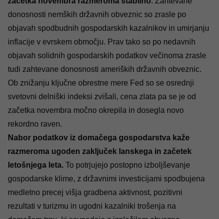
začetka novembra razmeroma stabilno
. Zahtevane
donosnosti nemških državnih obveznic so zrasle po
objavah spodbudnih gospodarskih kazalnikov in umirjanju
inflacije v evrskem območju. Prav tako so po nedavnih
objavah solidnih gospodarskih podatkov večinoma zrasle
tudi zahtevane donosnosti ameriških državnih obveznic.
Ob znižanju ključne obrestne mere Fed so se osrednji
svetovni delniški indeksi zvišali, cena zlata pa se je od
začetka novembra močno okrepila in dosegla novo
rekordno raven.
Nabor podatkov iz domačega gospodarstva kaže
razmeroma ugoden zaključek lanskega in začetek
letošnjega leta.
To potrjujejo postopno izboljševanje
gospodarske klime, z državnimi investicijami spodbujena
medletno precej višja gradbena aktivnost, pozitivni
rezultati v turizmu in ugodni kazalniki trošenja na