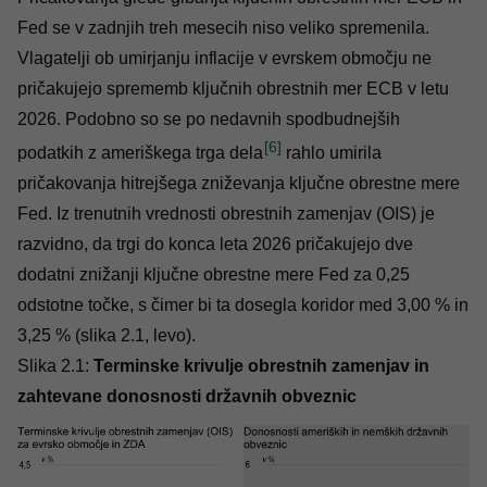
Fed se v zadnjih treh mesecih niso veliko spremenila.
Vlagatelji ob umirjanju inflacije v evrskem območju ne
pričakujejo sprememb ključnih obrestnih mer ECB v letu
2026. Podobno so se po nedavnih spodbudnejših
[6]
podatkih z ameriškega trga dela
rahlo umirila
pričakovanja hitrejšega zniževanja ključne obrestne mere
Fed. Iz trenutnih vrednosti obrestnih zamenjav (OIS) je
razvidno, da trgi do konca leta 2026 pričakujejo dve
dodatni znižanji ključne obrestne mere Fed za 0,25
odstotne točke, s čimer bi ta dosegla koridor med 3,00 % in
3,25 % (slika 2.1, levo).
Slika 2.1:
Terminske krivulje obrestnih zamenjav in
zahtevane donosnosti državnih obveznic