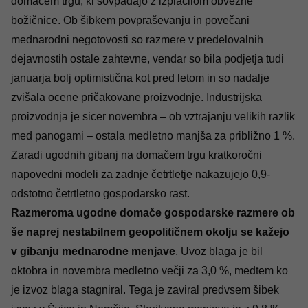
domačem trgu, ki sovpadajo z izplačilom obvezne
božičnice. Ob šibkem povpraševanju in povečani
mednarodni negotovosti so razmere v predelovalnih
dejavnostih ostale zahtevne, vendar so bila podjetja tudi
januarja bolj optimistična kot pred letom in so nadalje
zvišala ocene pričakovane proizvodnje. Industrijska
proizvodnja je sicer novembra – ob vztrajanju velikih razlik
med panogami – ostala medletno manjša za približno 1 %.
Zaradi ugodnih gibanj na domačem trgu kratkoročni
napovedni modeli za zadnje četrtletje nakazujejo 0,9-
odstotno četrtletno gospodarsko rast.
Razmeroma ugodne domače gospodarske razmere ob
še naprej nestabilnem geopolitičnem okolju se kažejo
v gibanju mednarodne menjave
. Uvoz blaga je bil
oktobra in novembra medletno večji za 3,0 %, medtem ko
je izvoz blaga stagniral. Tega je zaviral predvsem šibek