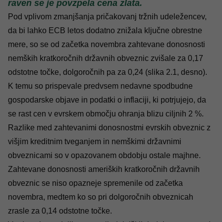
raven se je povzpela cena zlata.
Pod vplivom zmanjšanja pričakovanj tržnih udeležencev,
da bi lahko ECB letos dodatno znižala ključne obrestne
mere, so se od začetka novembra zahtevane donosnosti
nemških kratkoročnih državnih obveznic zvišale za 0,17
odstotne točke, dolgoročnih pa za 0,24 (slika 2.1, desno).
K temu so prispevale predvsem nedavne spodbudne
gospodarske objave in podatki o inflaciji, ki potrjujejo, da
se rast cen v evrskem območju ohranja blizu ciljnih 2 %.
Razlike med zahtevanimi donosnostmi evrskih obveznic z
višjim kreditnim tveganjem in nemškimi državnimi
obveznicami so v opazovanem obdobju ostale majhne.
Zahtevane donosnosti ameriških kratkoročnih državnih
obveznic se niso opazneje spremenile od začetka
novembra, medtem ko so pri dolgoročnih obveznicah
zrasle za 0,14 odstotne točke.