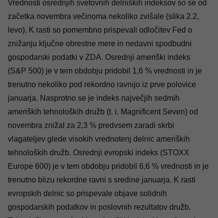
Vrednosti osrednjih svetovnih delniških indeksov so se od
začetka novembra večinoma nekoliko zvišale (slika 2.2,
levo). K rasti so pomembno prispevali odločitev Fed o
znižanju ključne obrestne mere in nedavni spodbudni
gospodarski podatki v ZDA. Osrednji ameriški indeks
(S&P 500) je v tem obdobju pridobil 1,6 % vrednosti in je
trenutno nekoliko pod rekordno ravnijo iz prve polovice
januarja. Nasprotno se je indeks največjih sedmih
ameriških tehnoloških družb (t. i. Magnificent Seven) od
novembra znižal za 2,3 % predvsem zaradi skrbi
vlagateljev glede visokih vrednotenj delnic ameriških
tehnoloških družb. Osrednji evropski indeks (STOXX
Europe 600) je v tem obdobju pridobil 6,6 % vrednosti in je
trenutno blizu rekordne ravni s sredine januarja. K rasti
evropskih delnic so prispevale objave solidnih
gospodarskih podatkov in poslovnih rezultatov družb.