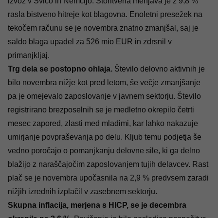
izvoz v Švico in Nemčijo. Storitvena menjava je z 9,8 %
rasla bistveno hitreje kot blagovna. Enoletni presežek na
tekočem računu se je novembra znatno zmanjšal, saj je
saldo blaga upadel za 526 mio EUR in zdrsnil v
primanjkljaj.
Trg dela se postopno ohlaja.
Število delovno aktivnih je
bilo novembra nižje kot pred letom, še večje zmanjšanje
pa je omejevalo zaposlovanje v javnem sektorju. Število
registrirano brezposelnih se je medletno okrepilo četrti
mesec zapored, zlasti med mladimi, kar lahko nakazuje
umirjanje povpraševanja po delu. Kljub temu podjetja še
vedno poročajo o pomanjkanju delovne sile, ki ga delno
blažijo z naraščajočim zaposlovanjem tujih delavcev. Rast
plač se je novembra upočasnila na 2,9 % predvsem zaradi
nižjih izrednih izplačil v zasebnem sektorju.
Skupna inflacija, merjena s HICP, se je decembra