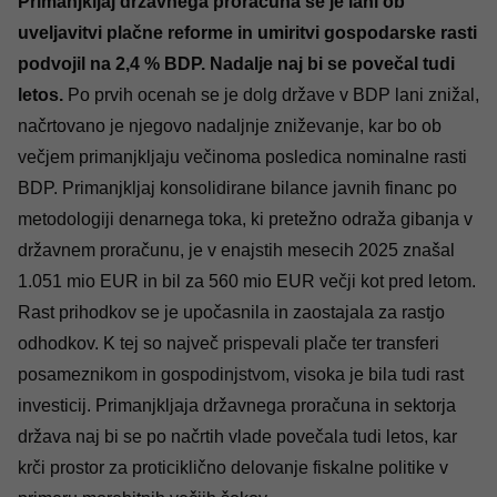
Primanjkljaj državnega proračuna se je lani ob
uveljavitvi plačne reforme in umiritvi gospodarske rasti
podvojil na 2,4
% BDP. Nadalje naj bi se povečal tudi
letos.
Po prvih ocenah se je dolg države v BDP lani znižal,
načrtovano je njegovo nadaljnje zniževanje, kar bo ob
večjem primanjkljaju večinoma posledica nominalne rasti
BDP. Primanjkljaj konsolidirane bilance javnih financ po
metodologiji denarnega toka, ki pretežno odraža gibanja v
državnem proračunu, je v enajstih mesecih 2025 znašal
1.051 mio EUR in bil za 560 mio EUR večji kot pred letom.
Rast prihodkov se je upočasnila in zaostajala za rastjo
odhodkov. K tej so največ prispevali plače ter transferi
posameznikom in gospodinjstvom, visoka je bila tudi rast
investicij. Primanjkljaja državnega proračuna in sektorja
država naj bi se po načrtih vlade povečala tudi letos, kar
krči prostor za proticiklično delovanje fiskalne politike v