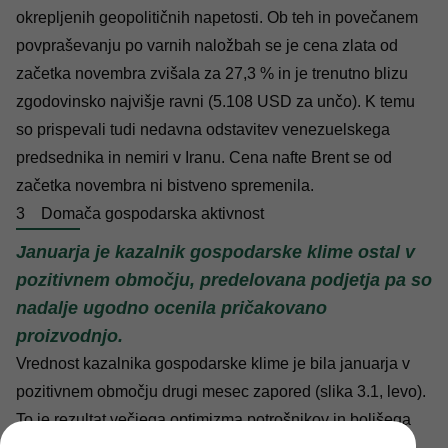
okrepljenih geopolitičnih napetosti. Ob teh in povečanem
povpraševanju po varnih naložbah se je cena zlata od
začetka novembra zvišala za 27,3 % in je trenutno blizu
zgodovinsko najvišje ravni (5.108 USD za unčo). K temu
so prispevali tudi nedavna odstavitev venezuelskega
predsednika in nemiri v Iranu. Cena nafte Brent se od
začetka novembra ni bistveno spremenila.
3
Domača gospodarska aktivnost
Januarja je kazalnik gospodarske klime ostal v
pozitivnem območju, predelovana podjetja pa so
nadalje ugodno ocenila pričakovano
proizvodnjo.
Vrednost kazalnika gospodarske klime je bila januarja v
pozitivnem območju drugi mesec zapored (slika 3.1, levo).
To je rezultat večjega optimizma potrošnikov in boljšega
razpoloženja v predelovalnih dejavnostih. Hkrati je