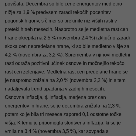
povišala. Decembra so bile cene energentov medletno
nižje za 1,9 % predvsem zaradi tekočih pocenitev
pogonskih goriv, s čimer so prekinile niz višjih rasti v
preteklih treh mesecih. Nasprotno se je medletna rast cen
hrane okrepila na 2,5 % (novembra 2,4 %) izključno zaradi
skoka cen nepredelane hrane, ki so bile medletno višje za
4,2 % (novembra za 3,2 %). Sprememba v njihovi medletni
rasti odraža pozitivni učinek osnove in močnejšo tekočo
rast cen zelenjave. Medletna rast cen predelane hrane se
je nasprotno znižala na 2,0 % (novembra 2,2 %) in s tem
nadaljevala trend upadanja v zadnjih mesecih.
Osnovna inflacija, tj. inflacija, merjena brez cen
energentov in hrane, se je decembra znižala na 2,3 %,
potem ko je bila tri mesece zapored 0,1 odstotne točke
višja. K temu je pripomogla storitvena inflacija, ki se je
vrnila na 3,4 % (novembra 3,5 %), kar sovpada s