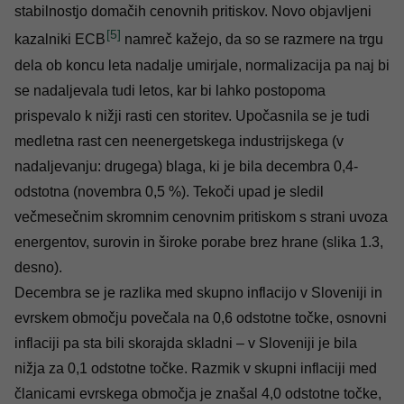
stabilnostjo domačih cenovnih pritiskov. Novo objavljeni
[5]
kazalniki ECB
namreč kažejo, da so se razmere na trgu
dela ob koncu leta nadalje umirjale, normalizacija pa naj bi
se nadaljevala tudi letos, kar bi lahko postopoma
prispevalo k nižji rasti cen storitev. Upočasnila se je tudi
medletna rast cen neenergetskega industrijskega (v
nadaljevanju: drugega) blaga, ki je bila decembra 0,4-
odstotna (novembra 0,5 %). Tekoči upad je sledil
večmesečnim skromnim cenovnim pritiskom s strani uvoza
energentov, surovin in široke porabe brez hrane (slika 1.3,
desno).
Decembra se je razlika med skupno inflacijo v Sloveniji in
evrskem območju povečala na 0,6 odstotne točke, osnovni
inflaciji pa sta bili skorajda skladni – v Sloveniji je bila
nižja za 0,1 odstotne točke. Razmik v skupni inflaciji med
članicami evrskega območja je znašal 4,0 odstotne točke,