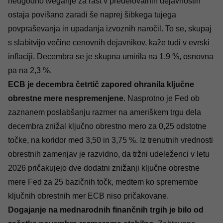
neugodno tveganje za rast v predelovalnih dejavnostih
ostaja povišano zaradi še naprej šibkega tujega
povpraševanja in upadanja izvoznih naročil.
To se, skupaj
s slabitvijo večine cenovnih dejavnikov, kaže tudi v evrski
inflaciji. Decembra se je skupna umirila na 1,9 %, osnovna
pa na 2,3 %.
ECB je decembra četrtič zapored ohranila ključne
obrestne mere nespremenjene
. Nasprotno je Fed ob
zaznanem poslabšanju razmer na ameriškem trgu dela
decembra znižal ključno obrestno mero za 0,25 odstotne
točke, na koridor med 3,50 in 3,75 %. Iz trenutnih vrednosti
obrestnih zamenjav je razvidno, da tržni udeleženci v letu
2026 pričakujejo dve dodatni znižanji ključne obrestne
mere Fed za 25 bazičnih točk, medtem ko spremembe
ključnih obrestnih mer ECB niso pričakovane.
Dogajanje na mednarodnih finančnih trgih je bilo od