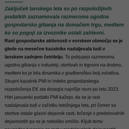
Zaključek lanskega leta so po razpoložljivih
podatkih zaznamovala razmeroma ugodna
gospodarska gibanja na domačem trgu, medtem
ko so pogoji za izvoznike ostali zahtevni.
Rast gospodarske aktivnosti v evrskem območju se je
glede na mesečne kazalnike nadaljevala tudi v
lanskem zadnjem četrtletju
. To potrjujejo razmeroma
ugodna gibanja v industriji, storitvah in trgovini na drobno,
medtem ko je bila dinamika v gradbeništvu bolj volatilna.
Skupni kazalnik PMI in indeks gospodarskega
razpoloženja EK sta dosegla najvišje ravni po letu 2023.
Hitri januarski podatki PMI kažejo, da se je rast
nadaljevala tudi v začetku letošnjega leta, pri čemer so
storitve ostale glavni dejavnik rasti, krčenje v predelovalnih
dejavnostih pa se je nekoliko omililo.
Kljub temu