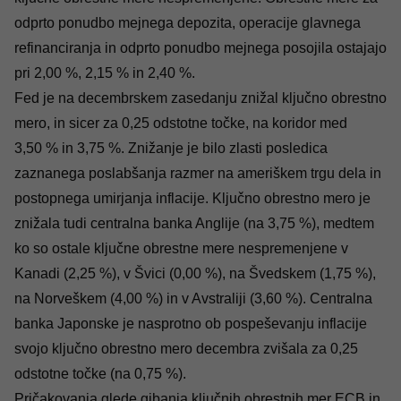
odprto ponudbo mejnega depozita, operacije glavnega
refinanciranja in odprto ponudbo mejnega posojila ostajajo
pri 2,00 %, 2,15 % in 2,40 %.
Fed je na decembrskem zasedanju znižal ključno obrestno
mero, in sicer za 0,25 odstotne točke, na koridor med
3,50 % in 3,75 %. Znižanje je bilo zlasti posledica
zaznanega poslabšanja razmer na ameriškem trgu dela in
postopnega umirjanja inflacije. Ključno obrestno mero je
znižala tudi centralna banka Anglije (na 3,75 %), medtem
ko so ostale ključne obrestne mere nespremenjene v
Kanadi (2,25 %), v Švici (0,00 %), na Švedskem (1,75 %),
na Norveškem (4,00 %) in v Avstraliji (3,60 %). Centralna
banka Japonske je nasprotno ob pospeševanju inflacije
svojo ključno obrestno mero decembra zvišala za 0,25
odstotne točke (na 0,75 %).
Pričakovanja glede gibanja ključnih obrestnih mer ECB in