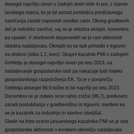
dosegel najvišjo raven v zadnjih dveh letih in pol, z izjemo
lanskega marca, ko je bil porast posledica predčasnega
naročanja zaradi napovedi uvedbe carin. Obseg gradbenih
del je nekoliko zanihal, saj se je oktobra okrepil, novembra
pa upadel. V storitvenih dejavnostih se je rast aktivnosti
oktobra nadaljevala. Okrepili so se tudi prihodki v trgovini
na drobno (slika 1.2, levo). Skupni kazalnik PMI v zadnjem
četrtletju je dosegel najvišjo raven po letu 2023, na
nadaljevanje gospodarske rasti pa nakazuje tudi indeks
gospodarskega razpoloženja EK. Ta je v povprečju
četrtletja dosegel 96,9 točke in bil najvišji po letu 2023.
Decembra se je indeks sicer rahlo znižal (96,7), predvsem
zaradi poslabšanja v gradbeništvu in trgovini, medtem ko
se je kazalnik za industrijo in storitve izboljšal.
Glede na hitro oceno januarskega kazalnika PMI se je rast
gospodarske aktivnosti v evrskem območju nadaljevala