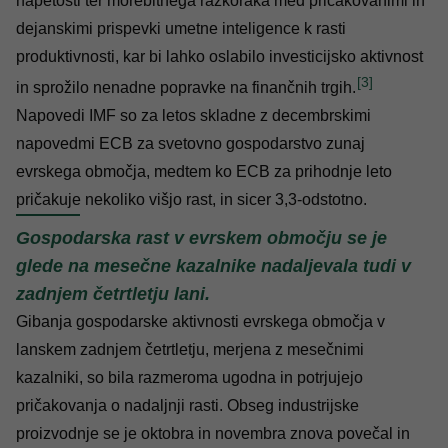
napetosti ter morebitnega razkoraka med pričakovanimi in
dejanskimi prispevki umetne inteligence k rasti
produktivnosti, kar bi lahko oslabilo investicijsko aktivnost
[3]
in sprožilo nenadne popravke na finančnih trgih.
Napovedi IMF so za letos skladne z decembrskimi
napovedmi ECB za svetovno gospodarstvo zunaj
evrskega območja, medtem ko ECB za prihodnje leto
pričakuje nekoliko višjo rast, in sicer 3,3-odstotno.
Gospodarska rast v evrskem območju se je
glede na mesečne kazalnike nadaljevala tudi v
zadnjem četrtletju lani.
Gibanja gospodarske aktivnosti evrskega območja v
lanskem zadnjem četrtletju, merjena z mesečnimi
kazalniki, so bila razmeroma ugodna in potrjujejo
pričakovanja o nadaljnji rasti. Obseg industrijske
proizvodnje se je oktobra in novembra znova povečal in