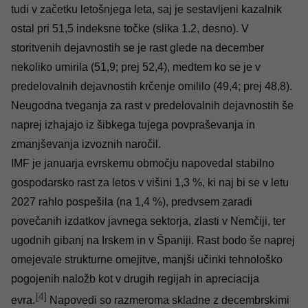
tudi v začetku letošnjega leta, saj je sestavljeni kazalnik
ostal pri 51,5 indeksne točke (slika 1.2, desno). V
storitvenih dejavnostih se je rast glede na december
nekoliko umirila (51,9; prej 52,4), medtem ko se je v
predelovalnih dejavnostih krčenje omililo (49,4; prej 48,8).
Neugodna tveganja za rast v predelovalnih dejavnostih še
naprej izhajajo iz šibkega tujega povpraševanja in
zmanjševanja izvoznih naročil.
IMF je januarja evrskemu območju napovedal stabilno
gospodarsko rast za letos v višini 1,3 %, ki naj bi se v letu
2027 rahlo pospešila (na 1,4 %), predvsem zaradi
povečanih izdatkov javnega sektorja, zlasti v Nemčiji, ter
ugodnih gibanj na Irskem in v Španiji. Rast bodo še naprej
omejevale strukturne omejitve, manjši učinki tehnološko
pogojenih naložb kot v drugih regijah in apreciacija
[4]
evra.
Napovedi so razmeroma skladne z decembrskimi