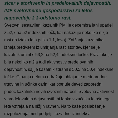
sicer v storitvenih in predelovalnih dejavnostih.
IMF svetovnemu gospodarstvu za letos
napoveduje 3,3-odstotno rast.
Svetovni sestavljeni kazalnik PMI je decembra lani upadel
z 52,7 na 52 indeksnih točk, kar nakazuje nekoliko nižjo
rast ob izteku leta (slika 1.1, levo). Znižanje kazalnika
izhaja predvsem iz umirjanja rasti storitev, kjer se je
kazalnik umiril s 53,2 na 52,4 indeksne točke. Prav tako je
bila nekoliko nižja tudi aktivnost v predelovalnih
dejavnostih, saj je kazalnik zdrsnil s 50,5 na 50,4 indeksne
točke. Gibanja deloma odražajo ohlajanje mednarodne
trgovine in učinke carin, kar potrjuje deveti zaporedni
padec kazalnika novih izvoznih naročil. Svetovna aktivnost
v predelovalnih dejavnostih bi lahko v začetku letošnjega
leta vztrajala na nižjih ravneh. Na to kaže poslabšanje
razpoloženja med podjetji, razvidno iz indeksa