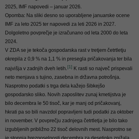
2025, IMF napovedi – januar 2026.
Opomba: Na sliki desno so uporabljene januarske ocene
IMF za leto 2025 ter napovedi za leti 2026 in 2027.
Dolgoletno povprečje je izračunano od leta 2000 do leta
2024.
V ZDA se je tekoča gospodarska rast v tretjem četrtletju
okrepila z 0,9 % na 1,1 % in presegla pričakovanja ter bila
[1]
najvišja v zadnjih dveh letih.
K rasti so največ prispevali
neto menjava s tujino, zasebna in državna potrošnja.
Nasprotno podatki s trga dela kažejo šibkejšo
gospodarsko sliko. Novih zaposlitev zunaj kmetijstva je
bilo decembra le 50 tisoč, kar je manj od pričakovanj,
hkrati pa so bili navzdol popravljeni tudi podatki za oktober
in november. V povprečju zadnjega četrtletja je bilo tako
izgubljenih približno 22 tisoč delovnih mest. Nasprotno se
je stopnja brezposelnosti decembra za desetinko znižala,