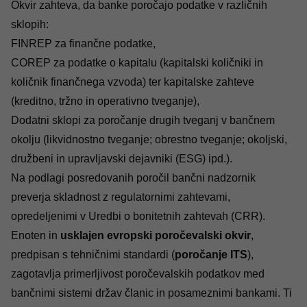
Okvir zahteva, da banke poročajo podatke v različnih
sklopih:
FINREP za finančne podatke,
COREP za podatke o kapitalu (kapitalski količniki in
količnik finančnega vzvoda) ter kapitalske zahteve
(kreditno, tržno in operativno tveganje),
Dodatni sklopi za poročanje drugih tveganj v bančnem
okolju (likvidnostno tveganje; obrestno tveganje; okoljski,
družbeni in upravljavski dejavniki (ESG) ipd.).
Na podlagi posredovanih poročil bančni nadzornik
preverja skladnost z regulatornimi zahtevami,
opredeljenimi v Uredbi o bonitetnih zahtevah (CRR).
Enoten in
usklajen evropski poročevalski okvir
,
predpisan s tehničnimi standardi (
poročanje ITS
),
zagotavlja primerljivost poročevalskih podatkov med
bančnimi sistemi držav članic in posameznimi bankami. Ti