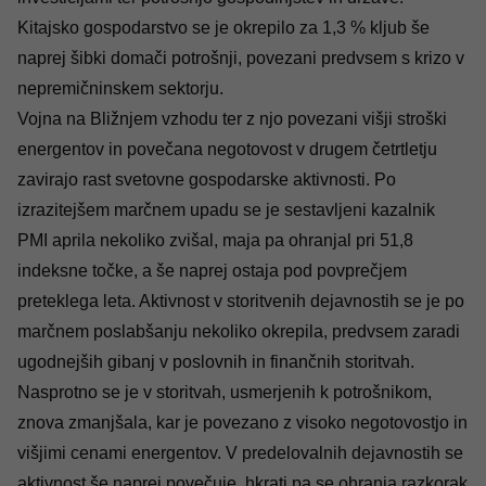
Kitajsko gospodarstvo se je okrepilo za 1,3 % kljub še
naprej šibki domači potrošnji, povezani predvsem s krizo v
nepremičninskem sektorju.
Vojna na Bližnjem vzhodu ter z njo povezani višji stroški
energentov in povečana negotovost v drugem četrtletju
zavirajo rast svetovne gospodarske aktivnosti. Po
izrazitejšem marčnem upadu se je sestavljeni kazalnik
PMI aprila nekoliko zvišal, maja pa ohranjal pri 51,8
indeksne točke, a še naprej ostaja pod povprečjem
preteklega leta. Aktivnost v storitvenih dejavnostih se je po
marčnem poslabšanju nekoliko okrepila, predvsem zaradi
ugodnejših gibanj v poslovnih in finančnih storitvah.
Nasprotno se je v storitvah, usmerjenih k potrošnikom,
znova zmanjšala, kar je povezano z visoko negotovostjo in
višjimi cenami energentov. V predelovalnih dejavnostih se
aktivnost še naprej povečuje, hkrati pa se ohranja razkorak