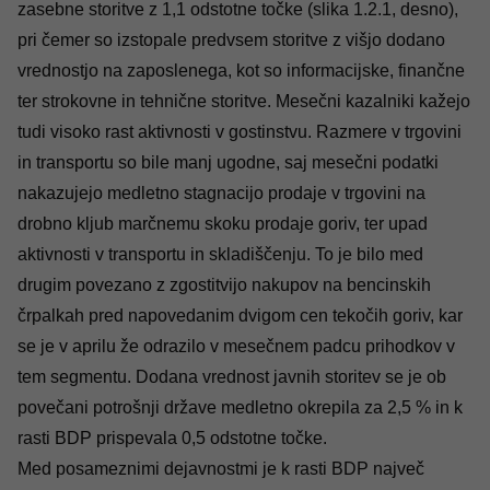
zasebne storitve z 1,1 odstotne točke (slika 1.2.1, desno),
pri čemer so izstopale predvsem storitve z višjo dodano
vrednostjo na zaposlenega, kot so informacijske, finančne
ter strokovne in tehnične storitve. Mesečni kazalniki kažejo
tudi visoko rast aktivnosti v gostinstvu. Razmere v trgovini
in transportu so bile manj ugodne, saj mesečni podatki
nakazujejo medletno stagnacijo prodaje v trgovini na
drobno kljub marčnemu skoku prodaje goriv, ter upad
aktivnosti v transportu in skladiščenju. To je bilo med
drugim povezano z zgostitvijo nakupov na bencinskih
črpalkah pred napovedanim dvigom cen tekočih goriv, kar
se je v aprilu že odrazilo v mesečnem padcu prihodkov v
tem segmentu. Dodana vrednost javnih storitev se je ob
povečani potrošnji države medletno okrepila za 2,5 % in k
rasti BDP prispevala 0,5 odstotne točke.
Med posameznimi dejavnostmi je k rasti BDP največ