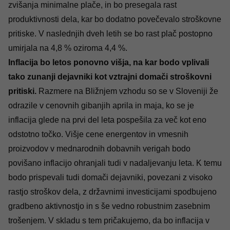
zvišanja minimalne plače, in bo presegala rast
produktivnosti dela, kar bo dodatno povečevalo stroškovne
pritiske. V naslednjih dveh letih se bo rast plač postopno
umirjala na 4,8 % oziroma 4,4 %.
Inflacija bo letos ponovno višja, na kar bodo vplivali
tako zunanji dejavniki kot vztrajni domači stroškovni
pritiski.
Razmere na Bližnjem vzhodu so se v Sloveniji že
odrazile v cenovnih gibanjih aprila in maja, ko se je
inflacija glede na prvi del leta pospešila za več kot eno
odstotno točko. Višje cene energentov in vmesnih
proizvodov v mednarodnih dobavnih verigah bodo
povišano inflacijo ohranjali tudi v nadaljevanju leta. K temu
bodo prispevali tudi domači dejavniki, povezani z visoko
rastjo stroškov dela, z državnimi investicijami spodbujeno
gradbeno aktivnostjo in s še vedno robustnim zasebnim
trošenjem. V skladu s tem pričakujemo, da bo inflacija v