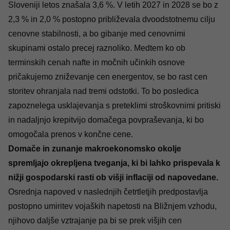
Sloveniji letos znašala 3,6 %. V letih 2027 in 2028 se bo z
2,3 % in 2,0 % postopno približevala dvoodstotnemu cilju
cenovne stabilnosti, a bo gibanje med cenovnimi
skupinami ostalo precej raznoliko. Medtem ko ob
terminskih cenah nafte in močnih učinkih osnove
pričakujemo zniževanje cen energentov, se bo rast cen
storitev ohranjala nad tremi odstotki. To bo posledica
zapoznelega usklajevanja s preteklimi stroškovnimi pritiski
in nadaljnjo krepitvijo domačega povpraševanja, ki bo
omogočala prenos v končne cene.
Domače in zunanje makroekonomsko okolje
spremljajo okrepljena tveganja, ki bi lahko prispevala k
nižji gospodarski rasti ob višji inflaciji od napovedane.
Osrednja napoved v naslednjih četrtletjih predpostavlja
postopno umiritev vojaških napetosti na Bližnjem vzhodu,
njihovo daljše vztrajanje pa bi se prek višjih cen