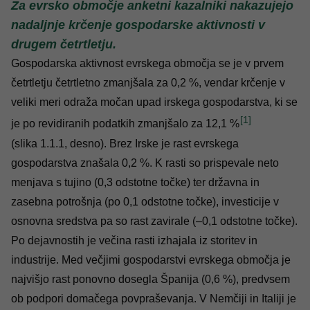
Za evrsko območje anketni kazalniki nakazujejo
nadaljnje krčenje gospodarske aktivnosti v
drugem četrtletju.
Gospodarska aktivnost evrskega območja se je v prvem
četrtletju četrtletno zmanjšala za 0,2 %, vendar krčenje v
veliki meri odraža močan upad irskega gospodarstva, ki se
[1]
je po revidiranih podatkih zmanjšalo za 12,1 %
(slika 1.1.1, desno). Brez Irske je rast evrskega
gospodarstva znašala 0,2 %. K rasti so prispevale neto
menjava s tujino (0,3 odstotne točke) ter državna in
zasebna potrošnja (po 0,1 odstotne točke), investicije v
osnovna sredstva pa so rast zavirale (–0,1 odstotne točke).
Po dejavnostih je večina rasti izhajala iz storitev in
industrije. Med večjimi gospodarstvi evrskega območja je
najvišjo rast ponovno dosegla Španija (0,6 %), predvsem
ob podpori domačega povpraševanja. V Nemčiji in Italiji je