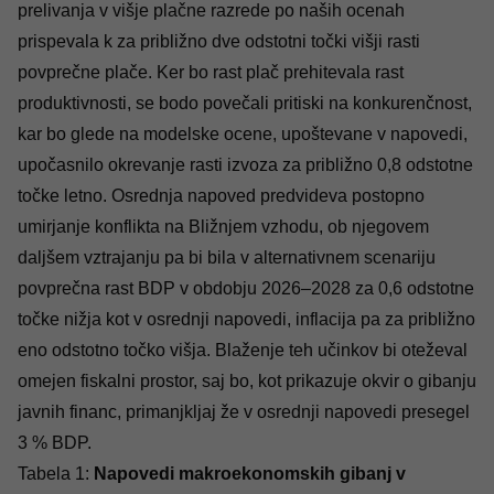
prelivanja v višje plačne razrede po naših ocenah
prispevala k za približno dve odstotni točki višji rasti
povprečne plače. Ker bo rast plač prehitevala rast
produktivnosti, se bodo povečali pritiski na konkurenčnost,
kar bo glede na modelske ocene, upoštevane v napovedi,
upočasnilo okrevanje rasti izvoza za približno 0,8 odstotne
točke letno. Osrednja napoved predvideva postopno
umirjanje konflikta na Bližnjem vzhodu, ob njegovem
daljšem vztrajanju pa bi bila v alternativnem scenariju
povprečna rast BDP v obdobju 2026–2028 za 0,6 odstotne
točke nižja kot v osrednji napovedi, inflacija pa za približno
eno odstotno točko višja. Blaženje teh učinkov bi oteževal
omejen fiskalni prostor, saj bo, kot prikazuje okvir o gibanju
javnih financ, primanjkljaj že v osrednji napovedi presegel
3 % BDP.
Tabela 1:
Napovedi makroekonomskih gibanj v