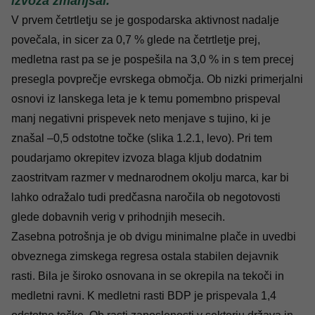
izvoza zmanjšal.
V prvem četrtletju se je gospodarska aktivnost nadalje
povečala, in sicer za 0,7 % glede na četrtletje prej,
medletna rast pa se je pospešila na 3,0 % in s tem precej
presegla povprečje evrskega območja. Ob nizki primerjalni
osnovi iz lanskega leta je k temu pomembno prispeval
manj negativni prispevek neto menjave s tujino, ki je
znašal –0,5 odstotne točke (slika 1.2.1, levo). Pri tem
poudarjamo okrepitev izvoza blaga kljub dodatnim
zaostritvam razmer v mednarodnem okolju marca, kar bi
lahko odražalo tudi predčasna naročila ob negotovosti
glede dobavnih verig v prihodnjih mesecih.
Zasebna potrošnja je ob dvigu minimalne plače in uvedbi
obveznega zimskega regresa ostala stabilen dejavnik
rasti. Bila je široko osnovana in se okrepila na tekoči in
medletni ravni. K medletni rasti BDP je prispevala 1,4