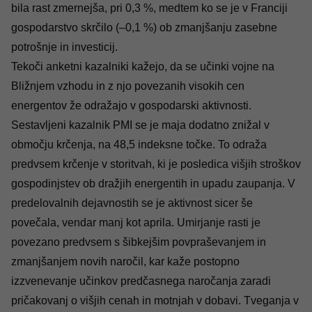
bila rast zmernejša, pri 0,3 %, medtem ko se je v Franciji
gospodarstvo skrčilo (–0,1 %) ob zmanjšanju zasebne
potrošnje in investicij.
Tekoči anketni kazalniki kažejo, da se učinki vojne na
Bližnjem vzhodu in z njo povezanih visokih cen
energentov že odražajo v gospodarski aktivnosti.
Sestavljeni kazalnik PMI se je maja dodatno znižal v
območju krčenja, na 48,5 indeksne točke. To odraža
predvsem krčenje v storitvah, ki je posledica višjih stroškov
gospodinjstev ob dražjih energentih in upadu zaupanja. V
predelovalnih dejavnostih se je aktivnost sicer še
povečala, vendar manj kot aprila. Umirjanje rasti je
povezano predvsem s šibkejšim povpraševanjem in
zmanjšanjem novih naročil, kar kaže postopno
izzvenevanje učinkov predčasnega naročanja zaradi
pričakovanj o višjih cenah in motnjah v dobavi. Tveganja v