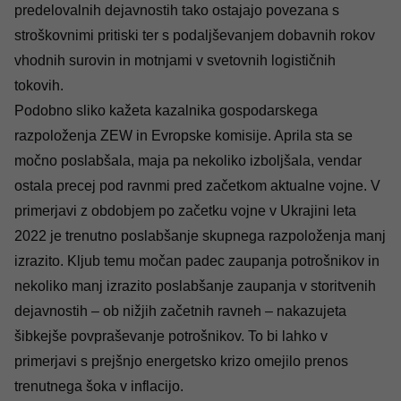
predelovalnih dejavnostih tako ostajajo povezana s
stroškovnimi pritiski ter s podaljševanjem dobavnih rokov
vhodnih surovin in motnjami v svetovnih logističnih
tokovih.
Podobno sliko kažeta kazalnika gospodarskega
razpoloženja ZEW in Evropske komisije. Aprila sta se
močno poslabšala, maja pa nekoliko izboljšala, vendar
ostala precej pod ravnmi pred začetkom aktualne vojne. V
primerjavi z obdobjem po začetku vojne v Ukrajini leta
2022 je trenutno poslabšanje skupnega razpoloženja manj
izrazito. Kljub temu močan padec zaupanja potrošnikov in
nekoliko manj izrazito poslabšanje zaupanja v storitvenih
dejavnostih – ob nižjih začetnih ravneh – nakazujeta
šibkejše povpraševanje potrošnikov. To bi lahko v
primerjavi s prejšnjo energetsko krizo omejilo prenos
trenutnega šoka v inflacijo.