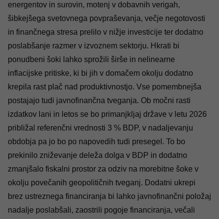
energentov in surovin, motenj v dobavnih verigah,
šibkejšega svetovnega povpraševanja, večje negotovosti
in finančnega stresa prelilo v nižje investicije ter dodatno
poslabšanje razmer v izvoznem sektorju. Hkrati bi
ponudbeni šoki lahko sprožili širše in nelinearne
inflacijske pritiske, ki bi jih v domačem okolju dodatno
krepila rast plač nad produktivnostjo. Vse pomembnejša
postajajo tudi javnofinančna tveganja. Ob močni rasti
izdatkov lani in letos se bo primanjkljaj države v letu 2026
približal referenčni vrednosti 3 % BDP, v nadaljevanju
obdobja pa jo bo po napovedih tudi presegel. To bo
prekinilo zniževanje deleža dolga v BDP in dodatno
zmanjšalo fiskalni prostor za odziv na morebitne šoke v
okolju povečanih geopolitičnih tveganj. Dodatni ukrepi
brez ustreznega financiranja bi lahko javnofinančni položaj
nadalje poslabšali, zaostrili pogoje financiranja, večali