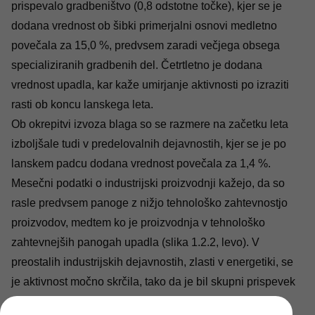
prispevalo gradbeništvo (0,8 odstotne točke), kjer se je
dodana vrednost ob šibki primerjalni osnovi medletno
povečala za 15,0 %, predvsem zaradi večjega obsega
specializiranih gradbenih del. Četrtletno je dodana
vrednost upadla, kar kaže umirjanje aktivnosti po izraziti
rasti ob koncu lanskega leta.
Ob okrepitvi izvoza blaga so se razmere na začetku leta
izboljšale tudi v predelovalnih dejavnostih, kjer se je po
lanskem padcu dodana vrednost povečala za 1,4 %.
Mesečni podatki o industrijski proizvodnji kažejo, da so
rasle predvsem panoge z nižjo tehnološko zahtevnostjo
proizvodov, medtem ko je proizvodnja v tehnološko
zahtevnejših panogah upadla (slika 1.2.2, levo). V
preostalih industrijskih dejavnostih, zlasti v energetiki, se
je aktivnost močno skrčila, tako da je bil skupni prispevek
industrije k rasti BDP rahlo negativen (–0,1 odstotne