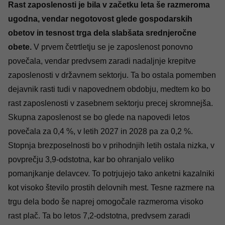
Rast zaposlenosti je bila v začetku leta še razmeroma
ugodna, vendar negotovost glede gospodarskih
obetov in tesnost trga dela slabšata srednjeročne
obete.
V prvem četrtletju se je zaposlenost ponovno
povečala, vendar predvsem zaradi nadaljnje krepitve
zaposlenosti v državnem sektorju. Ta bo ostala pomemben
dejavnik rasti tudi v napovednem obdobju, medtem ko bo
rast zaposlenosti v zasebnem sektorju precej skromnejša.
Skupna zaposlenost se bo glede na napovedi letos
povečala za 0,4 %, v letih 2027 in 2028 pa za 0,2 %.
Stopnja brezposelnosti bo v prihodnjih letih ostala nizka, v
povprečju 3,9-odstotna, kar bo ohranjalo veliko
pomanjkanje delavcev. To potrjujejo tako anketni kazalniki
kot visoko število prostih delovnih mest. Tesne razmere na
trgu dela bodo še naprej omogočale razmeroma visoko
rast plač. Ta bo letos 7,2-odstotna, predvsem zaradi