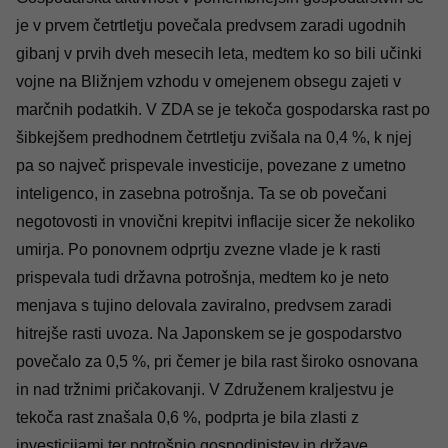
je v prvem četrtletju povečala predvsem zaradi ugodnih
gibanj v prvih dveh mesecih leta, medtem ko so bili učinki
vojne na Bližnjem vzhodu v omejenem obsegu zajeti v
marčnih podatkih. V ZDA se je tekoča gospodarska rast po
šibkejšem predhodnem četrtletju zvišala na 0,4 %, k njej
pa so največ prispevale investicije, povezane z umetno
inteligenco, in zasebna potrošnja. Ta se ob povečani
negotovosti in vnovični krepitvi inflacije sicer že nekoliko
umirja. Po ponovnem odprtju zvezne vlade je k rasti
prispevala tudi državna potrošnja, medtem ko je neto
menjava s tujino delovala zaviralno, predvsem zaradi
hitrejše rasti uvoza. Na Japonskem se je gospodarstvo
povečalo za 0,5 %, pri čemer je bila rast široko osnovana
in nad tržnimi pričakovanji. V Združenem kraljestvu je
tekoča rast znašala 0,6 %, podprta je bila zlasti z
investicijami ter potrošnjo gospodinjstev in države.