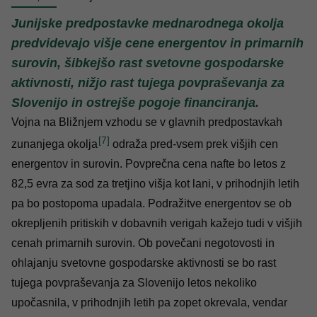
Junijske predpostavke mednarodnega okolja
predvidevajo višje cene energentov in primarnih
surovin, šibkejšo rast svetovne gospodarske
aktivnosti, nižjo rast tujega povpraševanja za
Slovenijo in ostrejše pogoje financiranja.
Vojna na Bližnjem vzhodu se v glavnih predpostavkah
[7]
zunanjega okolja
odraža pred-vsem prek višjih cen
energentov in surovin. Povprečna cena nafte bo letos z
82,5 evra za sod za tretjino višja kot lani, v prihodnjih letih
pa bo postopoma upadala. Podražitve energentov se ob
okrepljenih pritiskih v dobavnih verigah kažejo tudi v višjih
cenah primarnih surovin. Ob povečani negotovosti in
ohlajanju svetovne gospodarske aktivnosti se bo rast
tujega povpraševanja za Slovenijo letos nekoliko
upočasnila, v prihodnjih letih pa zopet okrevala, vendar