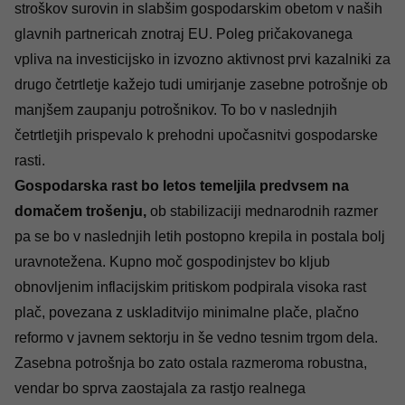
stroškov surovin in slabšim gospodarskim obetom v naših
glavnih partnericah znotraj EU. Poleg pričakovanega
vpliva na investicijsko in izvozno aktivnost prvi kazalniki za
drugo četrtletje kažejo tudi umirjanje zasebne potrošnje ob
manjšem zaupanju potrošnikov. To bo v naslednjih
četrtletjih prispevalo k prehodni upočasnitvi gospodarske
rasti.
Gospodarska rast bo letos temeljila predvsem na
domačem trošenju,
ob stabilizaciji mednarodnih razmer
pa se bo v naslednjih letih postopno krepila in postala bolj
uravnotežena. Kupno moč gospodinjstev bo kljub
obnovljenim inflacijskim pritiskom podpirala visoka rast
plač, povezana z uskladitvijo minimalne plače, plačno
reformo v javnem sektorju in še vedno tesnim trgom dela.
Zasebna potrošnja bo zato ostala razmeroma robustna,
vendar bo sprva zaostajala za rastjo realnega