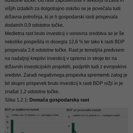
odstotne točke. Ob rasti zaposlenosti v sektorju država in
višjih izdatkih za dolgotrajno oskrbo se je povečala tudi
državna potrošnja, ki je h gospodarski rasti prispevala
dodatnih 0,9 odstotne točke.
Medletna rast bruto investicij v osnovna sredstva se je še
nekoliko pospešila in dosegla 12,6 % ter tako k rasti BDP
prispevala 2,6 odstotne točke. Rast je temeljila predvsem
na nadaljnji krepitvi investicij v opremo in stroje ter na
državnih investicijskih projektih, podprtih tudi z evropskimi
sredstvi. Zaradi negativnega prispevka sprememb zalog je
bil skupni prispevek bruto investicij k rasti BDP nižji in je
znašal 1,2 odstotne točke.
Slika 1.2.1:
Domača gospodarska rast