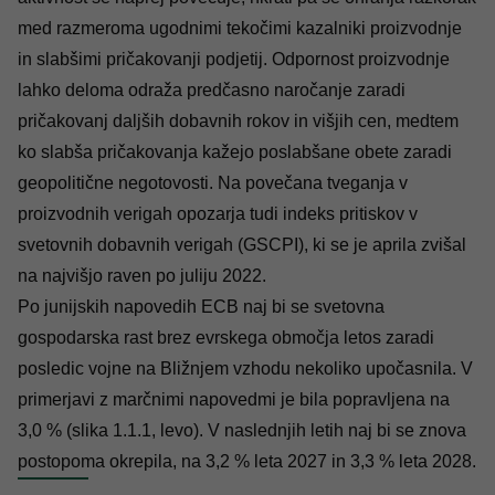
med razmeroma ugodnimi tekočimi kazalniki proizvodnje
in slabšimi pričakovanji podjetij. Odpornost proizvodnje
lahko deloma odraža predčasno naročanje zaradi
pričakovanj daljših dobavnih rokov in višjih cen, medtem
ko slabša pričakovanja kažejo poslabšane obete zaradi
geopolitične negotovosti. Na povečana tveganja v
proizvodnih verigah opozarja tudi indeks pritiskov v
svetovnih dobavnih verigah (
GSCPI
), ki se je aprila zvišal
na najvišjo raven po juliju 2022.
Po junijskih napovedih ECB naj bi se svetovna
gospodarska rast brez evrskega območja letos zaradi
posledic vojne na Bližnjem vzhodu nekoliko upočasnila. V
primerjavi z marčnimi napovedmi je bila popravljena na
3,0 % (slika 1.1.1, levo). V naslednjih letih naj bi se znova
postopoma okrepila, na 3,2 % leta 2027 in 3,3 % leta 2028.