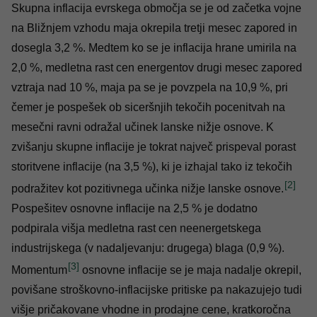
Skupna inflacija evrskega območja se je od začetka vojne
na Bližnjem vzhodu maja okrepila tretji mesec zapored in
dosegla 3,2 %. Medtem ko se je inflacija hrane umirila na
2,0 %, medletna rast cen energentov drugi mesec zapored
vztraja nad 10 %, maja pa se je povzpela na 10,9 %, pri
čemer je pospešek ob siceršnjih tekočih pocenitvah na
mesečni ravni odražal učinek lanske nižje osnove. K
zvišanju skupne inflacije je tokrat največ prispeval porast
storitvene inflacije (na 3,5 %), ki je izhajal tako iz tekočih
[2]
podražitev kot pozitivnega učinka nižje lanske osnove.
Pospešitev osnovne inflacije na 2,5 % je dodatno
podpirala višja medletna rast cen neenergetskega
industrijskega (v nadaljevanju: drugega) blaga (0,9 %).
[3]
Momentum
osnovne inflacije se je maja nadalje okrepil,
povišane stroškovno-inflacijske pritiske pa nakazujejo tudi
višje pričakovane vhodne in prodajne cene, kratkoročna