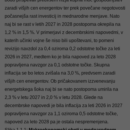
zaradi višjih cen energentov ter prek povečane negotovosti
počasnejša rast investicij in mednarodne menjave. Nato
naj bi se rast v letih 2027 in 2028 postopoma okrepila na
1,2 % in 1,5 %. V primerjavi z decembrskimi napovedmi, v
katerih učinki vojne še niso bili upoštevani, to pomeni
revizijo navzdol za 0,4 oziroma 0,2 odstotne točke za leti
2026 in 2027, medtem ko je bila napoved za leto 2028
popravljena navzgor za 0,1 odstotne točke. Skupna
inflacija se bo letos zvišala na 3,0 %, predvsem zaradi
višjih cen energentov. Ob pričakovanem izzvenevanju
energetskega šoka naj bi se nato postopoma umirila na
2,3 % v letu 2027 in 2,0 % v letu 2028. Glede na
decembrske napovedi je bila inflacija za leti 2026 in 2027
popravljena navzgor za 1,1 oziroma 0,5 odstotne točke,
napoved za leto 2028 pa je ostala nespremenjena.
Slika 1.1.1:
Makroekonomski obeti v mednarodnem