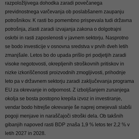
razpoložljivega dohodka zaradi povečanega
previdnostnega varčevanja ob poslabšanem zaupanju
potrošnikov. K rasti bo pomembno prispevala tudi državna
potrošnja, zlasti zaradi izvajanja zakona o dolgotrajni
oskrbi in rasti zaposlenosti v javnem sektorju. Nasprotno
se bodo investicije v osnovna sredstva v prvih dveh letih
zmanjšale. Letos bo do upada prišlo pri podjetjih zaradi
visoke negotovosti, okrepljenih stroškovnih pritiskov in
nizke izkoriščenosti proizvodnih zmogljivosti, prihodnje
leto pa v državnem sektorju zaradi zaključevanja programa
EU za okrevanje in odpornost. Z izboljšanjem zunanjega
okolja se bosta postopno krepila izvoz in investiranje,
vendar bodo hitrejše okrevanje še naprej omejevali slabši
pogoji menjave in naraščajoči stroški dela. Ob takšnih
gibanjih napoved rasti BDP znaša 1,9 % letos ter 2,2 % v
letih 2027 in 2028.