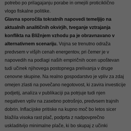
potrebo po prilagajanju porabe in omejili proticiklično
vlogo fiskalne politike.
Glavna sporočila tokratnih napovedi temeljijo na
aktualnih analitičnih okvirjih, tveganje vztrajanja
konflikta na Bližnjem vzhodu pa je obravnavano v
alternativnem scenariju.
Vojna se trenutno odraža
predvsem v višjih cenah energentov, pri čemer je v
napovedih na podlagi naših empiričnih ocen upoštevan
tudi učinek njihovega postopnega prelivanja v druge
cenovne skupine. Na realno gospodarstvo je vpliv za zdaj
omejen zlasti na povečano negotovost, ki zavira investicije
podjetij, analiza v publikaciji pa potrjuje tudi njen
negativen vpliv na zasebno potrošnjo, predvsem trajnih
dobrin. Inflacijske pritiske na kupno moč bo letos sicer
blažila visoka rast plač, podprta z nadpovprečno
uskladitvijo minimalne plače, ki bo skupaj z učinki