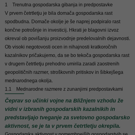
1
Trenutna gospodarska gibanja in predpostavke
V prvem četrtletju je bila domača gospodarska rast
spodbudna. Domače okolje je še naprej podpiralo rast
končne potrošnje in investicij. Hkrati je blagovni izvoz
okreval ob povišanju proizvodnje predelovalnih dejavnosti.
Ob visoki negotovosti ocen in nihajnosti kratkoročnih
kazalnikov pričakujemo, da se bo tekoča gospodarska rast
v drugem četrtletju prehodno umirila zaradi zaostrenih
geopolitičnih razmer, stroškovnih pritiskov in šibkejšega
mednarodnega okolja.
1.1
Mednarodne razmere z zunanjimi predpostavkami
Čeprav so učinki vojne na Bližnjem vzhodu že
vidni v izbranih gospodarskih kazalnikih in
predstavljajo tveganje za svetovno gospodarsko
aktivnost, se je ta v prvem četrtletju okrepila.
Gospodarska aktivnost v pomembnejših gospodarstvih se