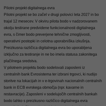
Pilotni projekt digitalnega evra
Pilotni projekt se bo začel v drugi polovici leta 2027 in bo
trajal 12 mesecev. V okviru pilota bodo v nadzorovanem
okolju testirane predvidene funkcionalnosti digitalnega
evra, s čimer bodo preverjene tehnične zmogljivosti,
operativni postopki in celotna uporabniška izkušnja.
Preizkusna različica digitalnega evra bo uporabljena
izključno za testiranje in ne bo imela statusa zakonitega
plačilnega sredstva.
V pilotnem projektu bodo sodelovali zaposleni iz
centralnih bank Evrosistema ter izbrani trgovci, ki nudijo
storitve na lokacijah in v e-trgovinah nacionalnih centralnih
bank in ECB evrskega območja (npr. kavarne in
restavracije). Zaposleni v sodelujočih centralnih bankah
bodo lahko s preizkusno različico digitalnega evra