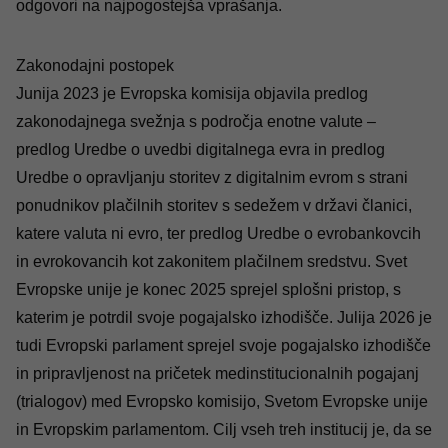
odgovori na najpogostejša vprašanja
.
Zakonodajni postopek
Junija 2023 je Evropska komisija objavila predlog
zakonodajnega svežnja s področja enotne valute –
predlog Uredbe o uvedbi digitalnega evra in predlog
Uredbe o opravljanju storitev z digitalnim evrom s strani
ponudnikov plačilnih storitev s sedežem v državi članici,
katere valuta ni evro, ter predlog Uredbe o evrobankovcih
in evrokovancih kot zakonitem plačilnem sredstvu. Svet
Evropske unije je konec 2025 sprejel splošni pristop, s
katerim je potrdil svoje pogajalsko izhodišče. Julija 2026 je
tudi Evropski parlament sprejel svoje pogajalsko izhodišče
in pripravljenost na pričetek medinstitucionalnih pogajanj
(trialogov) med Evropsko komisijo, Svetom Evropske unije
in Evropskim parlamentom. Cilj vseh treh institucij je, da se