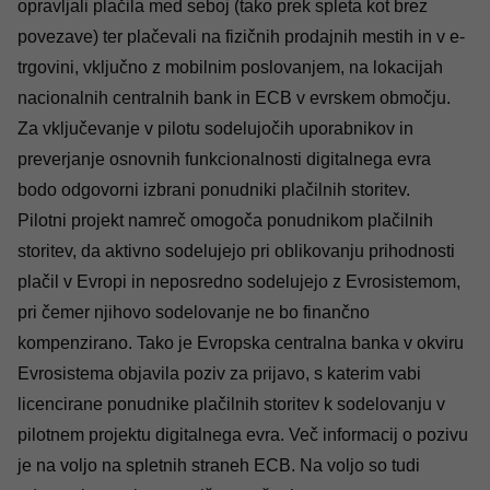
opravljali plačila med seboj (tako prek spleta kot brez
povezave) ter plačevali na fizičnih prodajnih mestih in v e-
trgovini, vključno z mobilnim poslovanjem, na lokacijah
nacionalnih centralnih bank in ECB v evrskem območju.
Za vključevanje v pilotu sodelujočih uporabnikov in
preverjanje osnovnih funkcionalnosti digitalnega evra
bodo odgovorni izbrani ponudniki plačilnih storitev.
Pilotni projekt namreč omogoča ponudnikom plačilnih
storitev, da aktivno sodelujejo pri oblikovanju prihodnosti
plačil v Evropi in neposredno sodelujejo z Evrosistemom,
pri čemer njihovo sodelovanje ne bo finančno
kompenzirano. Tako je Evropska centralna banka v okviru
Evrosistema objavila poziv za prijavo, s katerim vabi
licencirane ponudnike plačilnih storitev k sodelovanju v
pilotnem projektu digitalnega evra. Več informacij o pozivu
je na voljo na
spletnih straneh ECB
. Na voljo so tudi