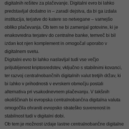
digitalnih rešitev za plačevanje. Digitalni evro bi lahko
predstavljal dodatno in – zaradi dejstva, da bi ga izdala
institucija, terjatve do katere so netvegane – varnejšo
obliko plačevanja. Ob tem ne bi zamenjal gotovine, ki je
enakovredna terjatev do centralne banke, temveč bi bil
izdan kot njen komplement in omogočal uporabo v
digitalnem svetu.
Digitalni evro bi lahko naslavljal tudi vse večjo
priljubljenost kriptosredstev, vključno s stabilnimi kovanci,
ter razvoj centralnobančnih digitalnih valut tretjih držav, ki
bi lahko v prihodnosti v evrskem območju postali
alternativa pri vsakodnevnem plačevanju. V takšnih
okoliščinah bi evropska centralnobančna digitalna valuta
omogočila ohraniti evropsko strateško suverenost in
stabilnost tudi v digitalni dobi.
Ob tem je možnost izdaje lastne centralnobančne digitalne