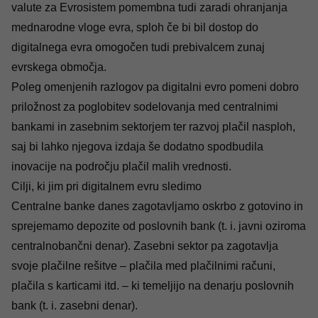
valute za Evrosistem pomembna tudi zaradi ohranjanja
mednarodne vloge evra, sploh če bi bil dostop do
digitalnega evra omogočen tudi prebivalcem zunaj
evrskega območja.
Poleg omenjenih razlogov pa digitalni evro pomeni dobro
priložnost za poglobitev sodelovanja med centralnimi
bankami in zasebnim sektorjem ter razvoj plačil nasploh,
saj bi lahko njegova izdaja še dodatno spodbudila
inovacije na področju plačil malih vrednosti.
Cilji, ki jim pri digitalnem evru sledimo
Centralne banke danes zagotavljamo oskrbo z gotovino in
sprejemamo depozite od poslovnih bank (t. i. javni oziroma
centralnobančni denar). Zasebni sektor pa zagotavlja
svoje plačilne rešitve – plačila med plačilnimi računi,
plačila s karticami itd. – ki temeljijo na denarju poslovnih
bank (t. i. zasebni denar).