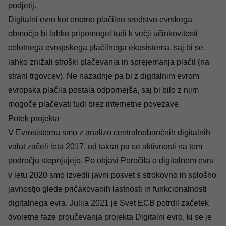
podjetij.
Digitalni evro kot enotno plačilno sredstvo evrskega
območja bi lahko pripomogel tudi k večji učinkovitosti
celotnega evropskega plačilnega ekosistema, saj bi se
lahko znižali stroški plačevanja in sprejemanja plačil (na
strani trgovcev). Ne nazadnje pa bi z digitalnim evrom
evropska plačila postala odpornejša, saj bi bilo z njim
mogoče plačevati tudi brez internetne povezave.
Potek projekta
V Evrosistemu smo z analizo centralnobančnih digitalnih
valut začeli leta 2017, od takrat pa se aktivnosti na tem
področju stopnjujejo. Po objavi Poročila o digitalnem evru
v letu 2020 smo izvedli javni posvet s strokovno in splošno
javnostjo glede pričakovanih lastnosti in funkcionalnosti
digitalnega evra. Julija 2021 je Svet ECB potrdil začetek
dvoletne faze proučevanja projekta Digitalni evro, ki se je