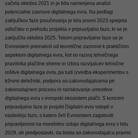
začela oktobra 2021 in je bila namenjena analizi
potencialne zasnove digitalnega evra. Na podlagi
zaključkov faze proučevanja je bila jeseni 2023 sprejeta
odločitev o prehodu projekta v pripravljalno fazo, ki se je
zaključila oktobra 2025. Tekom pripravljalne faze se je
Evrosistem premaknil od teoretične zasnove k praktičnim
aspektom digitalnega evra, kot so razvoj tehničnega
pravilnika plačilne sheme in izbira razvijalcev tehnične
rešitve digitalnega evra, pa tudi izvedba eksperimentov s
tržnimi deležniki, podpora so-zakonodajalcema pri
zakonodajnem procesu in raziskovanje umestitve
digitalnega evra v evropski ekosistem plačil. S koncem
pripravljalne faze je projekt Digitalni evro vstopil v
naslednjo fazo, s katero želi Evrosistem zagotoviti
pripravljenost na morebitno izdajo digitalnega evra v letu
2029, ob predpostavki, da bosta so-zakonodajalca pravno