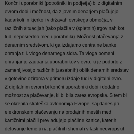
Končni uporabniki (potrošniki in podjetja) bi z digitalnim
evrom dobili možnost, da z javnim denarjem plačujejo
kadarkoli in kjerkoli v državah evrskega območja, v
različnih situacijah (tako plačila v (spletnih) trgovinah kot
tudi neposredno med uporabniki). Možnost plačevanja z
denarnim sredstvom, ki ga izdajamo centralne banke,
ohranja t. i. vlogo denarnega sidra. Ta vloga pomeni
ohranjanje zaupanja uporabnikov v evro, ki je podprto z
zamenljivostjo različnih (zasebnih) oblik denarnih sredstev
v gotovino oziroma v primeru izdaje tudi v digitalni evro.
Z digitalnim evrom bi končni uporabniki dobili dodatno
možnost za plačevanje, ki bi bila zares evropska. S tem bi
se okrepila strateška avtonomija Evrope, saj danes pri
elektronskem plačevanju na prodajnih mestih med
kartičnimi plačili prevladujejo plačilne kartice, katerih
delovanje temelji na plačilnih shemah v lasti neevropskih