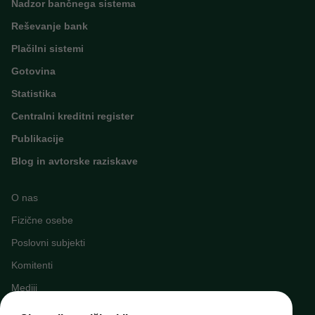
Nadzor bančnega sistema
Reševanje bank
Plačilni sistemi
Gotovina
Statistika
Centralni kreditni register
Publikacije
Blog in avtorske raziskave
O nas
Fizične osebe
Poslovni subjekti
Komitenti
Mediji
Napovednik dogodkov