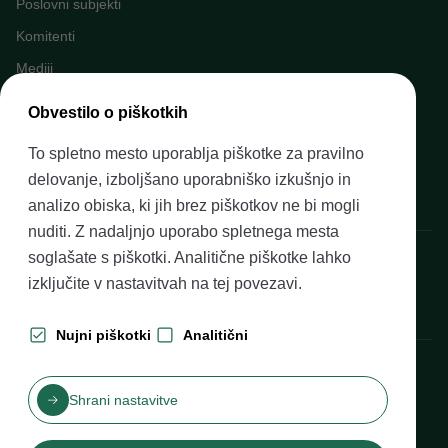
Poslovni subjekti
Komitenti
Mediji
Napovednik dogodkov
Obvestilo o piškotkih
Kariera v Banki Slovenije
To spletno mesto uporablja piškotke za pravilno
Finančno opismenjevanje
delovanje, izboljšano uporabniško izkušnjo in
Pravni okvir
analizo obiska, ki jih brez piškotkov ne bi mogli
nuditi. Z nadaljnjo uporabo spletnega mesta
Banka Slovenije, Slovenska cesta 35, 1505 Ljubljana
soglašate s piškotki. Analitične piškotke lahko
izključite v nastavitvah na
tej povezavi
.
Nujni piškotki
Analitični
Produkcija: Futura DDB
Shrani nastavitve
Kazalo vsebine
Pogoji uporabe
Varovanje zasebnosti
Izjava o dostopnosti