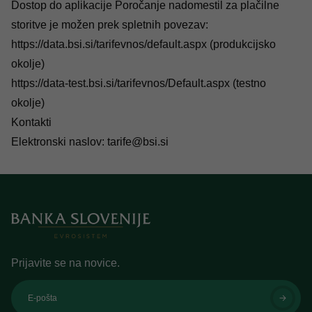
Dostop do aplikacije Poročanje nadomestil za plačilne
storitve je možen prek spletnih povezav:
https://data.bsi.si/tarifevnos/default.aspx
(produkcijsko
okolje)
https://data-test.bsi.si/tarifevnos/Default.aspx
(testno
okolje)
Kontakti
Elektronski naslov:
tarife@bsi.si
Prijavite se na novice.
E-pošta