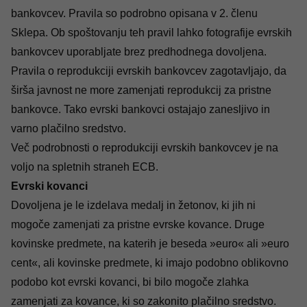
bankovcev. Pravila so podrobno opisana v 2. členu
Sklepa. Ob spoštovanju teh pravil lahko fotografije evrskih
bankovcev uporabljate brez predhodnega dovoljena.
Pravila o reprodukciji evrskih bankovcev zagotavljajo, da
širša javnost ne more zamenjati reprodukcij za pristne
bankovce. Tako evrski bankovci ostajajo zanesljivo in
varno plačilno sredstvo.
Več podrobnosti o reprodukciji evrskih bankovcev je na
voljo na
spletnih straneh
ECB.
Evrski kovanci
Dovoljena je le izdelava medalj in žetonov, ki jih ni
mogoče zamenjati za pristne evrske kovance. Druge
kovinske predmete, na katerih je beseda »euro« ali »euro
cent«, ali kovinske predmete, ki imajo podobno oblikovno
podobo kot evrski kovanci, bi bilo mogoče zlahka
zamenjati za kovance, ki so zakonito plačilno sredstvo.