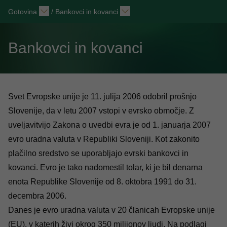
Gotovina
/
Bankovci in kovanci
Bankovci in kovanci
Svet Evropske unije je 11. julija 2006 odobril prošnjo
Slovenije, da v letu 2007 vstopi v evrsko območje. Z
uveljavitvijo Zakona o uvedbi evra je od 1. januarja 2007
evro uradna valuta v Republiki Sloveniji. Kot zakonito
plačilno sredstvo se uporabljajo evrski bankovci in
kovanci. Evro je tako nadomestil tolar, ki je bil denarna
enota Republike Slovenije od 8. oktobra 1991 do 31.
decembra 2006.
Danes je evro uradna valuta v
20 članicah Evropske unije
(EU), v katerih živi okrog 350 milijonov ljudi. Na podlagi