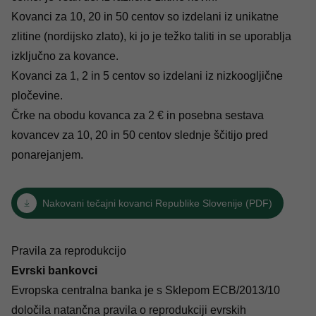
Kovanci za 10, 20 in 50 centov so izdelani iz unikatne
zlitine (nordijsko zlato), ki jo je težko taliti in se uporablja
izključno za kovance.
Kovanci za 1, 2 in 5 centov so izdelani iz nizkoogljične
pločevine.
Črke na obodu kovanca za 2 € in posebna sestava
kovancev za 10, 20 in 50 centov slednje ščitijo pred
ponarejanjem.
Nakovani tečajni kovanci Republike Slovenije (PDF)
Pravila za reprodukcijo
Evrski bankovci
Evropska centralna banka je s
Sklepom ECB/2013/10
določila natančna pravila o reprodukciji evrskih