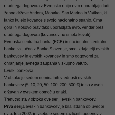
uradnega dogovora z Evropsko unijo evro uporabljajo tudi
žepne države Andora, Monako, San Marino in Vatikan, ki
lahko kujejo kovance s svojo nacionalno stranjo. Črna
gora in Kosovo prav tako uporabljata evro, vendar brez
uradnega dogovora (kovancev ne smeta kovati).
Evropska centralna banka (ECB) in nacionalne centralne
banke, vključno z Banko Slovenije, smo izdajatelji evrskih
bankovcev in evrskih kovancev in smo odgovorni za
ohranjanje javnega zaupanja v skupno valuto.
Evrski bankovci
V obtoku je sedem nominalnih vrednosti evrskih
bankovcev (5, 10, 20, 50, 100, 200, 500 €) in so v vseh
državah v evrskem območju enaki.
Trenutno sta v obtoku dve seriji evrskih bankovcev.
Prva serija
evrskih bankovcev je bila izdana ob uvedbi
evra, leta 2002, in vsebuje sedem različnih apoenov v