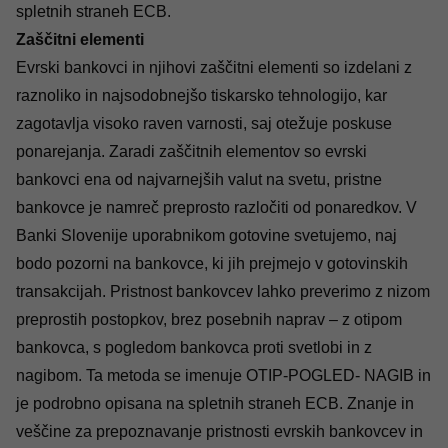
spletnih straneh
ECB.
Zaščitni elementi
Evrski bankovci in njihovi zaščitni elementi so izdelani z
raznoliko in najsodobnejšo tiskarsko tehnologijo, kar
zagotavlja visoko raven varnosti, saj otežuje poskuse
ponarejanja. Zaradi zaščitnih elementov so evrski
bankovci ena od najvarnejših valut na svetu, pristne
bankovce je namreč preprosto razločiti od ponaredkov. V
Banki Slovenije uporabnikom gotovine svetujemo, naj
bodo pozorni na bankovce, ki jih prejmejo v gotovinskih
transakcijah. Pristnost bankovcev lahko preverimo z nizom
preprostih postopkov, brez posebnih naprav – z otipom
bankovca, s pogledom bankovca proti svetlobi in z
nagibom. Ta metoda se imenuje OTIP-POGLED- NAGIB in
je podrobno opisana na
spletnih straneh
ECB. Znanje in
veščine za prepoznavanje pristnosti evrskih bankovcev in