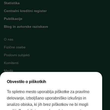
Statistika
Centralni kreditni register
Publikacije
Blog in avtorske raziskave
O nas
Fizične osebe
Poslovni subjekti
Komitenti
Mediji
Napovednik dogodkov
Obvestilo o piškotkih
Kariera v Banki Slovenije
To spletno mesto uporablja piškotke za pravilno
Finančno opismenjevanje
delovanje, izboljšano uporabniško izkušnjo in
Pravni okvir
analizo obiska, ki jih brez piškotkov ne bi mogli