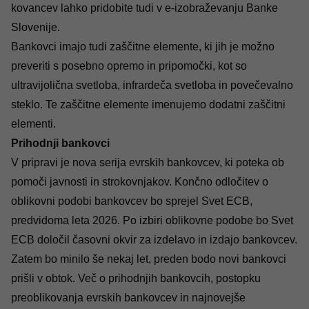
kovancev lahko pridobite tudi v
e-izobraževanju
Banke
Slovenije.
Bankovci imajo tudi zaščitne elemente, ki jih je možno
preveriti s posebno opremo in pripomočki, kot so
ultravijolična svetloba, infrardeča svetloba in povečevalno
steklo. Te zaščitne elemente imenujemo dodatni zaščitni
elementi.
Prihodnji bankovci
V pripravi je nova serija evrskih bankovcev, ki poteka ob
pomoči javnosti in strokovnjakov. Končno odločitev o
oblikovni podobi bankovcev bo sprejel Svet ECB,
predvidoma leta 2026. Po izbiri oblikovne podobe bo Svet
ECB določil časovni okvir za izdelavo in izdajo bankovcev.
Zatem bo minilo še nekaj let, preden bodo novi bankovci
prišli v obtok. Več o prihodnjih bankovcih, postopku
preoblikovanja evrskih bankovcev in najnovejše