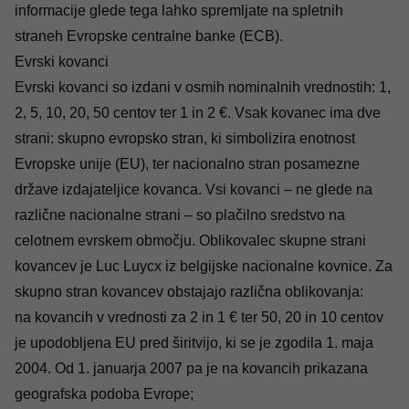
informacije glede tega lahko spremljate na
spletnih
straneh
Evropske centralne banke (ECB).
Evrski kovanci
Evrski kovanci so izdani v osmih nominalnih vrednostih: 1,
2, 5, 10, 20, 50 centov ter 1 in 2 €. Vsak kovanec ima dve
strani: skupno evropsko stran, ki simbolizira enotnost
Evropske unije (EU), ter nacionalno stran posamezne
države izdajateljice kovanca. Vsi kovanci – ne glede na
različne nacionalne strani – so plačilno sredstvo na
celotnem evrskem območju. Oblikovalec skupne strani
kovancev je Luc Luycx iz belgijske nacionalne kovnice. Za
skupno stran kovancev obstajajo različna oblikovanja:
na kovancih v vrednosti za 2 in 1 € ter 50, 20 in 10 centov
je upodobljena EU pred širitvijo, ki se je zgodila 1. maja
2004. Od 1. januarja 2007 pa je na kovancih prikazana
geografska podoba Evrope;