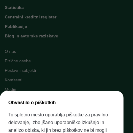
Statistika
Centralni kreditni register
Publikacije
Blog in avtorske raziskave
O nas
Fizične osebe
Poslovni subjekti
Komitenti
Mediji
Napovednik dogodkov
Obvestilo o piškotkih
Kariera v Banki Slovenije
To spletno mesto uporablja piškotke za pravilno
Finančno opismenjevanje
delovanje, izboljšano uporabniško izkušnjo in
Pravni okvir
analizo obiska, ki jih brez piškotkov ne bi mogli