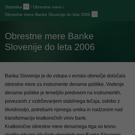
Statistika
/
Obrestne mere
/
Obrestne mere Banke Slovenije do leta 2006
Obrestne mere Banke
Slovenije do leta 2006
Banka Slovenije je do vstopa v evrsko območje določala
obrestne mere za instrumente denarne politike. Vodenje
denarne politike je temeljilo predvsem na instrumentih,
povezanih z vzdrževanjem stabilnega tečaja, oskrbo z
likvidnostjo, potrebami njenega umika in nadzorom nad
transformacijo kratkoročnih virov bank.
Kratkoročne obrestne mere denarnega trga so tesno
sledile gibanju ključnih obrestnih mer Banke Slovenije.