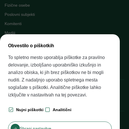
Fizične osebe
Poslovni subjekti
Komitenti
Mediji
Napovednik dogodkov
Obvestilo o piškotkih
Kariera v Banki Slovenije
To spletno mesto uporablja piškotke za pravilno
Finančno opismenjevanje
delovanje, izboljšano uporabniško izkušnjo in
Pravni okvir
analizo obiska, ki jih brez piškotkov ne bi mogli
nuditi. Z nadaljnjo uporabo spletnega mesta
Banka Slovenije, Slovenska cesta 35, 1505 Ljubljana
soglašate s piškotki. Analitične piškotke lahko
izključite v nastavitvah na
tej povezavi
.
Nujni piškotki
Analitični
Produkcija: Futura DDB
Shrani nastavitve