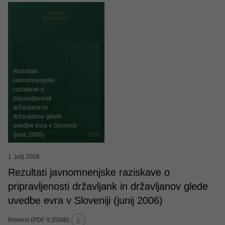
Rezultati
javnomnenjske
raziskave o
pripravljenosti
državljank in
državljanov glede
uvedbe evra v Sloveniji
(junij 2006)
2006
1. julij 2006
Rezultati javnomnenjske raziskave o
pripravljenosti državljank in državljanov glede
uvedbe evra v Sloveniji (junij 2006)
Prenesi (PDF 0,35MB)