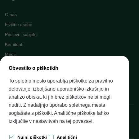
O nas
Fizične osebe
Poslovni subjekti
Komitenti
Mediji
Napovednik dogodkov
Obvestilo o piškotkih
Kariera v Banki Slovenije
To spletno mesto uporablja piškotke za pravilno
Finančno opismenjevanje
delovanje, izboljšano uporabniško izkušnjo in
Pravni okvir
analizo obiska, ki jih brez piškotkov ne bi mogli
nuditi. Z nadaljnjo uporabo spletnega mesta
Banka Slovenije, Slovenska cesta 35, 1505 Ljubljana
soglašate s piškotki. Analitične piškotke lahko
izključite v nastavitvah na
tej povezavi
.
Nujni piškotki
Analitični