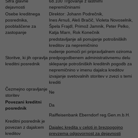
Šifra glavne
68.100 Trgovanje z lastnimi
dejavnosti
nepremičninami
Osebe kreditnega
Direktor: Johann Podrečnik,
posrednika,
Ines Arnuš, Aleš Bračič, Violeta Novoselnik,
pooblaščene za
Špela Frajdl, Primož Jamnik, Peter Pelko,
zastopanje
Katja Marn, Rok Konečnik
predstavljanje ali ponujanje potrošniških
kreditov za nepremičnino
nudenje pomoči pri pripravljalnem oziroma
Storitve, ki jih opravlja
predpogodbenem administrativnemu delu
kreditni posrednik
sklepanje potrošniških kreditnih pogodb za
nepremičnino v imenu dajalca kreditov
izvajanje svetovalnih storitev v zvezi s temi
krediti
Čezmejno opravljanje
Ne
storitev
Povezani kreditni
Da
posrednik
Raiffeisenbank Eberndorf reg.Gen.m.b.H.
Kreditni posrednik je
povezan z dajalcem
Dajalec kredita v celoti in brezpogojno
kreditov
prevzema odgovornost za dejavnosti