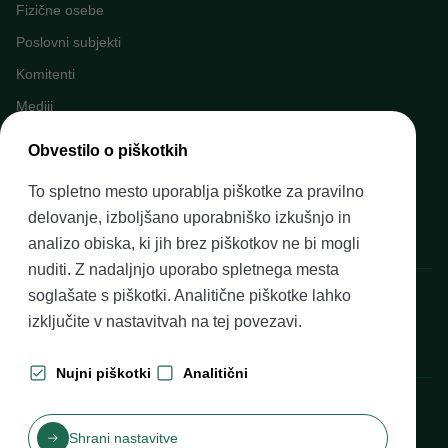
Fizične osebe
Poslovni subjekti
Komitenti
Mediji
Napovednik dogodkov
Obvestilo o piškotkih
Kariera v Banki Slovenije
To spletno mesto uporablja piškotke za pravilno
Finančno opismenjevanje
delovanje, izboljšano uporabniško izkušnjo in
Pravni okvir
analizo obiska, ki jih brez piškotkov ne bi mogli
nuditi. Z nadaljnjo uporabo spletnega mesta
Banka Slovenije, Slovenska cesta 35, 1505 Ljubljana
soglašate s piškotki. Analitične piškotke lahko
izključite v nastavitvah na
tej povezavi
.
Nujni piškotki
Analitični
Produkcija: Futura DDB
Shrani nastavitve
Kazalo vsebine
Pogoji uporabe