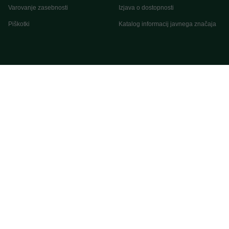
Varovanje zasebnosti
Izjava o dostopnosti
Piškotki
Katalog informacij javnega značaja