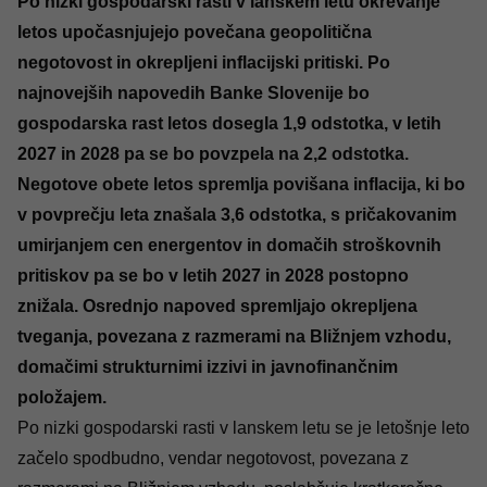
Po nizki gospodarski rasti v lanskem letu okrevanje
letos upočasnjujejo povečana geopolitična
negotovost in okrepljeni inflacijski pritiski. Po
najnovejših napovedih Banke Slovenije bo
gospodarska rast letos dosegla 1,9 odstotka, v letih
2027 in 2028 pa se bo povzpela na 2,2 odstotka.
Negotove obete letos spremlja povišana inflacija, ki bo
v povprečju leta znašala 3,6 odstotka, s pričakovanim
umirjanjem cen energentov in domačih stroškovnih
pritiskov pa se bo v letih 2027 in 2028 postopno
znižala. Osrednjo napoved spremljajo okrepljena
tveganja, povezana z razmerami na Bližnjem vzhodu,
domačimi strukturnimi izzivi in javnofinančnim
položajem.
Po nizki gospodarski rasti v lanskem letu se je letošnje leto
začelo spodbudno, vendar negotovost, povezana z