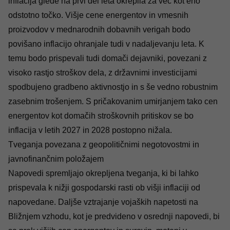
inflacija glede na prvi del leta okrepila za več kot eno
odstotno točko. Višje cene energentov in vmesnih
proizvodov v mednarodnih dobavnih verigah bodo
povišano inflacijo ohranjale tudi v nadaljevanju leta. K
temu bodo prispevali tudi domači dejavniki, povezani z
visoko rastjo stroškov dela, z državnimi investicijami
spodbujeno gradbeno aktivnostjo in s še vedno robustnim
zasebnim trošenjem. S pričakovanim umirjanjem tako cen
energentov kot domačih stroškovnih pritiskov se bo
inflacija v letih 2027 in 2028 postopno nižala.
Tveganja povezana z geopolitičnimi negotovostmi in
javnofinančnim položajem
Napovedi spremljajo okrepljena tveganja, ki bi lahko
prispevala k nižji gospodarski rasti ob višji inflaciji od
napovedane. Daljše vztrajanje vojaških napetosti na
Bližnjem vzhodu, kot je predvideno v osrednji napovedi, bi