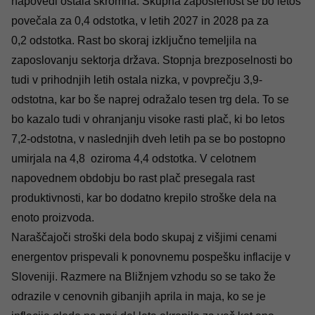
napovedi ostala skromna. Skupna zaposlenost se bo letos
povečala za 0,4 odstotka, v letih 2027 in 2028 pa za
0,2 odstotka. Rast bo skoraj izključno temeljila na
zaposlovanju sektorja država. Stopnja brezposelnosti bo
tudi v prihodnjih letih ostala nizka, v povprečju 3,9-
odstotna, kar bo še naprej odražalo tesen trg dela. To se
bo kazalo tudi v ohranjanju visoke rasti plač, ki bo letos
7,2-odstotna, v naslednjih dveh letih pa se bo postopno
umirjala na 4,8 oziroma 4,4 odstotka. V celotnem
napovednem obdobju bo rast plač presegala rast
produktivnosti, kar bo dodatno krepilo stroške dela na
enoto proizvoda.
Naraščajoči stroški dela bodo skupaj z višjimi cenami
energentov prispevali k ponovnemu pospešku inflacije v
Sloveniji. Razmere na Bližnjem vzhodu so se tako že
odrazile v cenovnih gibanjih aprila in maja, ko se je