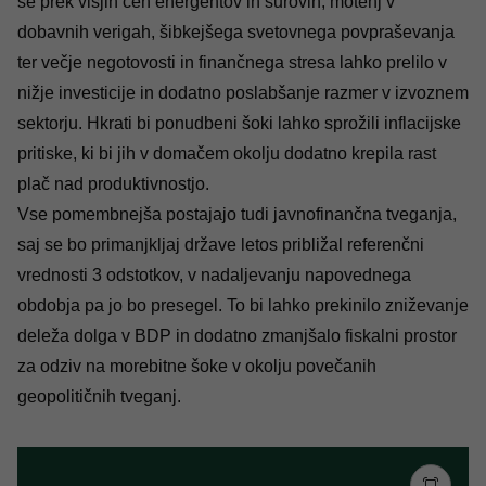
se prek višjih cen energentov in surovin, motenj v
dobavnih verigah, šibkejšega svetovnega povpraševanja
ter večje negotovosti in finančnega stresa lahko prelilo v
nižje investicije in dodatno poslabšanje razmer v izvoznem
sektorju. Hkrati bi ponudbeni šoki lahko sprožili inflacijske
pritiske, ki bi jih v domačem okolju dodatno krepila rast
plač nad produktivnostjo.
Vse pomembnejša postajajo tudi javnofinančna tveganja,
saj se bo primanjkljaj države letos približal referenčni
vrednosti 3 odstotkov, v nadaljevanju napovednega
obdobja pa jo bo presegel. To bi lahko prekinilo zniževanje
deleža dolga v BDP in dodatno zmanjšalo fiskalni prostor
za odziv na morebitne šoke v okolju povečanih
geopolitičnih tveganj.