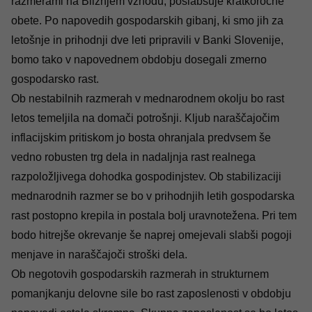
razmerami na Bližnjem vzhodu, poslabšuje kratkoročne
obete. Po napovedih gospodarskih gibanj, ki smo jih za
letošnje in prihodnji dve leti pripravili v Banki Slovenije,
bomo tako v napovednem obdobju dosegali zmerno
gospodarsko rast.
Ob nestabilnih razmerah v mednarodnem okolju bo rast
letos temeljila na domači potrošnji. Kljub naraščajočim
inflacijskim pritiskom jo bosta ohranjala predvsem še
vedno robusten trg dela in nadaljnja rast realnega
razpoložljivega dohodka gospodinjstev. Ob stabilizaciji
mednarodnih razmer se bo v prihodnjih letih gospodarska
rast postopno krepila in postala bolj uravnotežena. Pri tem
bodo hitrejše okrevanje še naprej omejevali slabši pogoji
menjave in naraščajoči stroški dela.
Ob negotovih gospodarskih razmerah in strukturnem
pomanjkanju delovne sile bo rast zaposlenosti v obdobju