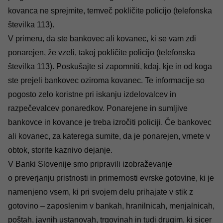
kovanca ne sprejmite, temveč pokličite policijo (telefonska
številka 113).
V primeru, da ste bankovec ali kovanec, ki se vam zdi
ponarejen, že vzeli, takoj pokličite policijo (telefonska
številka 113). Poskušajte si zapomniti, kdaj, kje in od koga
ste prejeli bankovec oziroma kovanec. Te informacije so
pogosto zelo koristne pri iskanju izdelovalcev in
razpečevalcev ponaredkov. Ponarejene in sumljive
bankovce in kovance je treba izročiti policiji. Če bankovec
ali kovanec, za katerega sumite, da je ponarejen, vrnete v
obtok, storite kaznivo dejanje.
V Banki Slovenije smo pripravili izobraževanje
o preverjanju pristnosti in primernosti evrske gotovine, ki je
namenjeno vsem, ki pri svojem delu prihajate v stik z
gotovino – zaposlenim v bankah, hranilnicah, menjalnicah,
poštah, javnih ustanovah, trgovinah in tudi drugim, ki sicer