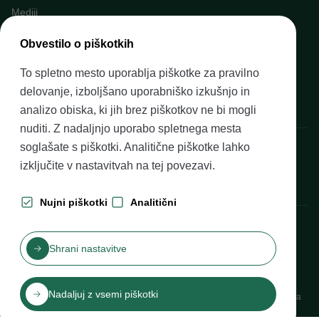
Mediji
Napovednik dogodkov
Obvestilo o piškotkih
Kariera v Banki Slovenije
To spletno mesto uporablja piškotke za pravilno
Finančno opismenjevanje
delovanje, izboljšano uporabniško izkušnjo in
Pravni okvir
analizo obiska, ki jih brez piškotkov ne bi mogli
nuditi. Z nadaljnjo uporabo spletnega mesta
Banka Slovenije, Slovenska cesta 35, 1505 Ljubljana
soglašate s piškotki. Analitične piškotke lahko
izključite v nastavitvah na
tej povezavi
.
Nujni piškotki
Analitični
Produkcija: Futura DDB
Shrani nastavitve
Kazalo vsebine
Pogoji uporabe
Varovanje zasebnosti
Izjava o dostopnosti
Nadaljuj z vsemi piškotki
Piškotki
Katalog informacij javnega značaja