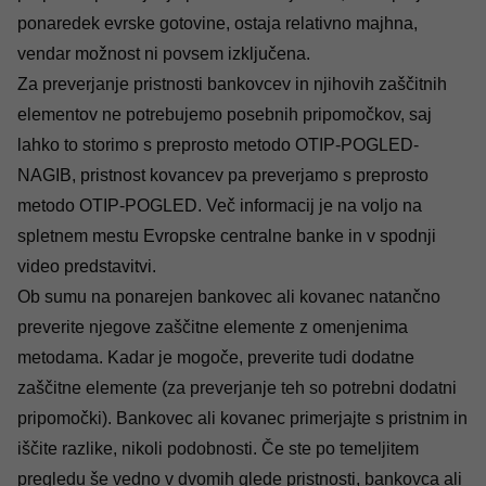
ponaredek evrske gotovine
, ostaja relativno majhna,
vendar možnost ni povsem izključena.
Za preverjanje pristnosti bankovcev in njihovih zaščitnih
elementov ne potrebujemo posebnih pripomočkov, saj
lahko to storimo s preprosto metodo OTIP-POGLED-
NAGIB, pristnost kovancev pa preverjamo s preprosto
metodo OTIP-POGLED. Več informacij je na voljo na
spletnem mestu
Evropske centralne banke in v spodnji
video predstavitvi.
Ob sumu na ponarejen bankovec ali kovanec natančno
preverite njegove zaščitne elemente z omenjenima
metodama. Kadar je mogoče, preverite tudi dodatne
zaščitne elemente (za preverjanje teh so potrebni dodatni
pripomočki). Bankovec ali kovanec primerjajte s pristnim in
iščite razlike, nikoli podobnosti. Če ste po temeljitem
pregledu še vedno v dvomih glede pristnosti, bankovca ali