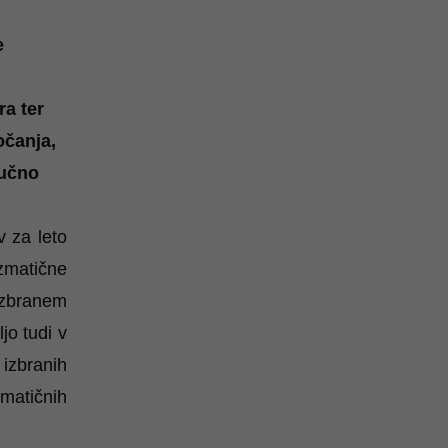
e
ra ter
očanja,
jučno
v za leto
izmatične
izbranem
jo tudi v
izbranih
matičnih