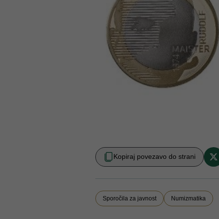
Kopiraj povezavo do strani
Sporočila za javnost
Numizmatika