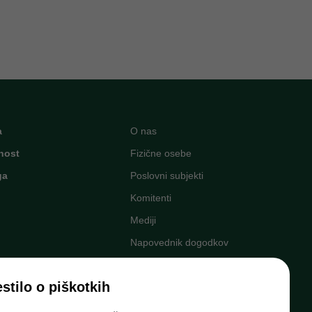
a
O nas
nost
Fizične osebe
ga
Poslovni subjekti
Komitenti
Mediji
Napovednik dogodkov
Kariera v Banki Slovenije
stilo o piškotkih
Finančno opismenjevanje
ni
Pravni okvir