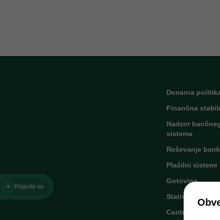
Denarna politik
Finančna stabil
Nadzor bančne
sistema
Reševanje bank
Plačilni sistemi
Gotovina
Prijavite se
Statistika
Obve
Centralni kredit