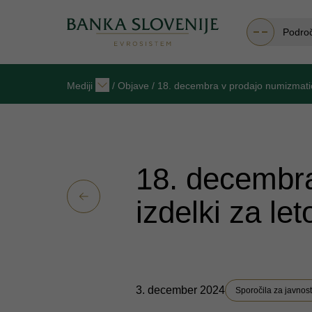
Podro
Mediji
/
Objave
/
18. decembra v prodajo numizmatičn
18. decembra
izdelki za le
3. december 2024
Sporočila za javnost