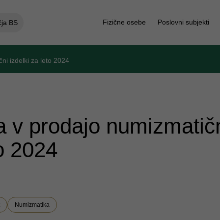
Fizične osebe
Poslovni subjekti
čja BS
i izdelki za leto 2024
 v prodajo numizmatič
to 2024
Numizmatika