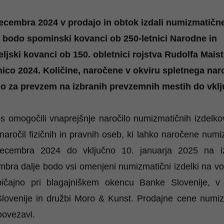
ecembra 2024 v prodajo in obtok izdali numizmatičn
ji bodo spominski kovanci ob 250-letnici Narodne in
teljski kovanci ob 150. obletnici rojstva Rudolfa Maist
nico 2024. Količine, naročene v okviru spletnega nar
ljo za prevzem na izbranih prevzemnih mestih do vkl
s omogočili vnaprejšnje naročilo numizmatičnih izdelko
naročil fizičnih in pravnih oseb, ki lahko naročene num
decembra 2024 do vključno 10. januarja 2025 na 
ra dalje bodo vsi omenjeni numizmatični izdelki na vol
običajno
pri blagajniškem okencu Banke Slovenije
, v 
lovenije
in
družbi Moro & Kunst
. Prodajne cene numiz
povezavi
.