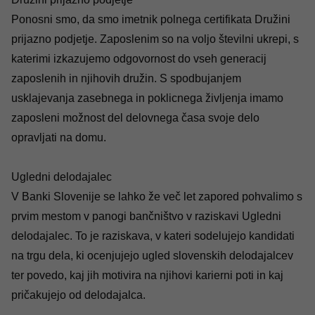
Ponosni smo, da smo imetnik polnega certifikata Družini
prijazno podjetje. Zaposlenim so na voljo številni ukrepi, s
katerimi izkazujemo odgovornost do vseh generacij
zaposlenih in njihovih družin. S spodbujanjem
usklajevanja zasebnega in poklicnega življenja imamo
zaposleni možnost del delovnega časa svoje delo
opravljati na domu.
Ugledni delodajalec
V Banki Slovenije se lahko že več let zapored pohvalimo s
prvim mestom v panogi bančništvo v raziskavi Ugledni
delodajalec. To je raziskava, v kateri sodelujejo kandidati
na trgu dela, ki ocenjujejo ugled slovenskih delodajalcev
ter povedo, kaj jih motivira na njihovi karierni poti in kaj
pričakujejo od delodajalca.