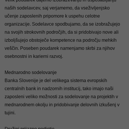
naših sodelavcev, saj verjamemo, da vseživljenjsko
učenje zaposlenih pripomore k uspehu celotne
organizacije. Sodelavce spodbujamo, da se izobražujejo
na svojih strokovnih področjih, da si pridobivajo nove ali
izboljšujejo obstoječe kompetence na področju mehkih
veščin. Poseben poudarek namenjamo skrbi za njihov
osebnostni in karierni razvoj.
Mednarodno sodelovanje
Banka Slovenije je del velikega sistema evropskih
centralnih bank in nadzornih institucij, tako imajo naši
zaposleni veliko možnosti za sodelovanje na projektih v
mednarodnem okolju in pridobivanje delovnih izkušenj v
tujini.
Družini prijazno podjetje