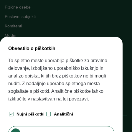
Fizične osebe
Poslovni subjekti
Komitenti
Mediji
Napovednik dogodkov
Obvestilo o piškotkih
Kariera v Banki Slovenije
To spletno mesto uporablja piškotke za pravilno
Finančno opismenjevanje
delovanje, izboljšano uporabniško izkušnjo in
Pravni okvir
analizo obiska, ki jih brez piškotkov ne bi mogli
nuditi. Z nadaljnjo uporabo spletnega mesta
Banka Slovenije, Slovenska cesta 35, 1505 Ljubljana
soglašate s piškotki. Analitične piškotke lahko
izključite v nastavitvah na
tej povezavi
.
Nujni piškotki
Analitični
Produkcija: Futura DDB