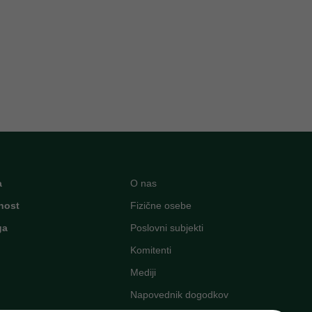
a
O nas
nost
Fizične osebe
ga
Poslovni subjekti
Komitenti
Mediji
Napovednik dogodkov