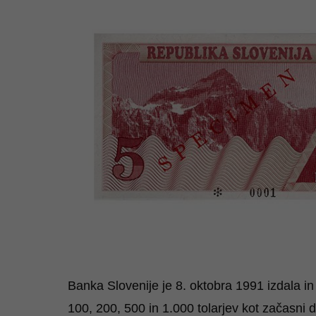
Banka Slovenije je 8. oktobra 1991 izdala in 
100, 200, 500 in 1.000 tolarjev kot začasni d