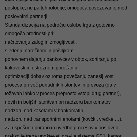
postopke, ne pa tehnologije, omogoča povezovanje med
poslovnimi partnerji.
Standardizacija na področju oskrbe trga z gotovino
omogoča prednosti pri:
načrtovanju zalog in zmogljivosti,
sledenju naročilom in pošiljkam,
ponovnem dajanju bankovcev v obtok, sortiranju po
kakovosti in ustreznem poročanju,
optimizaciji dobav oziroma povečanju zanesljivosti
procesa pri več ponudnikih storitev in prevoza (da v
težavah lahko v proces preprosto vstopi drug partner),
novih in boljših storitvah pri nadzoru bankomatov,
nadzoru nad kasetami v bankomatih,
nadzoru nad transportnimi enotami (kovčki, vrečke …).
Za uspešno uporabo in uvedbo procesov v poslovno
prakso je treba upoštevati pravila sistema GS1, kamor