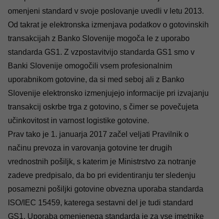
omenjeni standard v svoje poslovanje uvedli v letu 2013.
Od takrat je elektronska izmenjava podatkov o gotovinskih
transakcijah z Banko Slovenije mogoča le z uporabo
standarda GS1. Z vzpostavitvijo standarda GS1 smo v
Banki Slovenije omogočili vsem profesionalnim
uporabnikom gotovine, da si med seboj ali z Banko
Slovenije elektronsko izmenjujejo informacije pri izvajanju
transakcij oskrbe trga z gotovino, s čimer se povečujeta
učinkovitost in varnost logistike gotovine.
Prav tako je 1. januarja 2017 začel veljati
Pravilnik o
načinu prevoza in varovanja gotovine ter drugih
vrednostnih pošiljk
, s katerim je Ministrstvo za notranje
zadeve predpisalo, da bo pri evidentiranju ter sledenju
posamezni pošiljki gotovine obvezna uporaba standarda
ISO/IEC 15459, katerega sestavni del je tudi standard
GS1. Uporaba omenjenega standarda je za vse imetnike