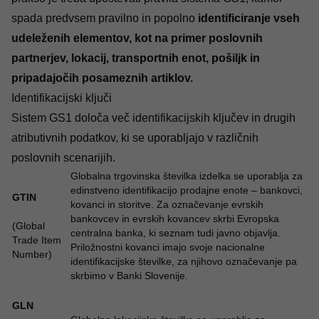
spada predvsem pravilno in popolno
identificiranje vseh
udeleženih elementov, kot na primer poslovnih
partnerjev, lokacij, transportnih enot, pošiljk in
pripadajočih posameznih artiklov.
Identifikacijski ključi
Sistem GS1 določa več identifikacijskih ključev in drugih
atributivnih podatkov, ki se uporabljajo v različnih
poslovnih scenarijih.
Globalna trgovinska številka izdelka se uporablja za
edinstveno identifikacijo prodajne enote – bankovci,
GTIN
kovanci in storitve. Za označevanje evrskih
bankovcev in evrskih kovancev skrbi Evropska
(Global
centralna banka, ki seznam tudi javno objavlja.
Trade Item
Priložnostni kovanci imajo svoje nacionalne
Number)
identifikacijske številke, za njihovo označevanje pa
skrbimo v Banki Slovenije.
GLN