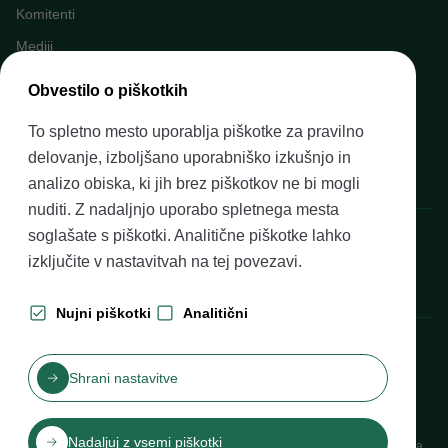
Komitenti
Mediji
Napovednik dogodkov
Obvestilo o piškotkih
Kariera v Banki Slovenije
To spletno mesto uporablja piškotke za pravilno
Finančno opismenjevanje
delovanje, izboljšano uporabniško izkušnjo in
Pravni okvir
analizo obiska, ki jih brez piškotkov ne bi mogli
nuditi. Z nadaljnjo uporabo spletnega mesta
Banka Slovenije, Slovenska cesta 35, 1505 Ljubljana
soglašate s piškotki. Analitične piškotke lahko
izključite v nastavitvah na
tej povezavi
.
Nujni piškotki
Analitični
Produkcija: Futura DDB
Shrani nastavitve
Kazalo vsebine
Pogoji uporabe
Varovanje zasebnosti
Izjava o dostopnosti
Nadaljuj z vsemi piškotki
Piškotki
Katalog informacij javnega značaja