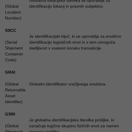
Globalna lokacijska številka se uporablja za
(Global
identifikacijo lokacij in pravnih subjektov.
Location
Number)
SSCC
Je identifikacijski ključ, ki se uporablja za enolično
(Serial
identifikacijo logističnih enot in s tem omogoča
Shipment
sledljivost v vsakem koraku transakcije.
Container
Code)
GRAI
(Global
Globalni identifikator vračljivega sredstva.
Returnable
Asset
Identifier)
GSIN
Je globalna identifikacijska številka pošiljke, ki
(Global
označuje logično skupino fizičnih enot za namen
Shipment
prevoza pošiljke.