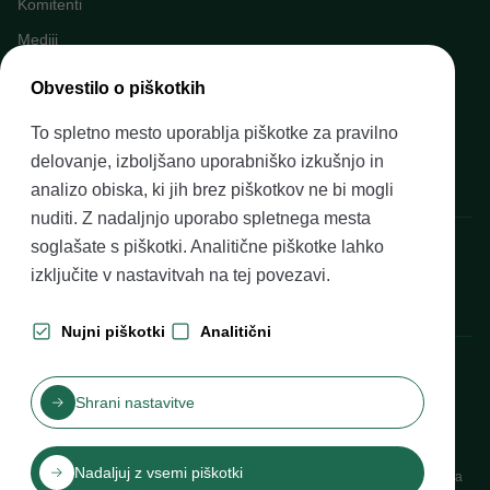
Komitenti
Mediji
Napovednik dogodkov
Obvestilo o piškotkih
Kariera v Banki Slovenije
To spletno mesto uporablja piškotke za pravilno
Finančno opismenjevanje
delovanje, izboljšano uporabniško izkušnjo in
Pravni okvir
analizo obiska, ki jih brez piškotkov ne bi mogli
nuditi. Z nadaljnjo uporabo spletnega mesta
Banka Slovenije, Slovenska cesta 35, 1505 Ljubljana
soglašate s piškotki. Analitične piškotke lahko
izključite v nastavitvah na
tej povezavi
.
Nujni piškotki
Analitični
Produkcija: Futura DDB
Shrani nastavitve
Kazalo vsebine
Pogoji uporabe
Varovanje zasebnosti
Izjava o dostopnosti
Nadaljuj z vsemi piškotki
Piškotki
Katalog informacij javnega značaja