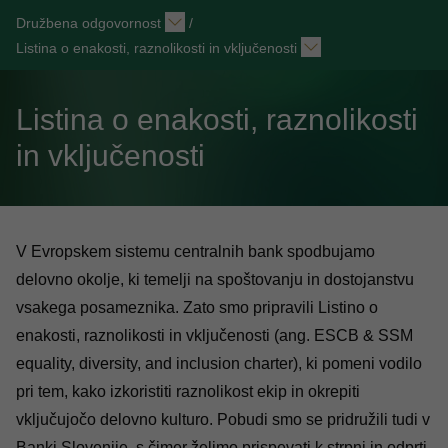
Družbena odgovornost
/
Listina o enakosti, raznolikosti in vključenosti
Listina o enakosti, raznolikosti
in vključenosti
V Evropskem sistemu centralnih bank spodbujamo
delovno okolje, ki temelji na spoštovanju in dostojanstvu
vsakega posameznika. Zato smo pripravili
Listino o
enakosti, raznolikosti in vključenosti
(ang. ESCB & SSM
equality, diversity, and inclusion charter), ki pomeni vodilo
pri tem, kako izkoristiti raznolikost ekip in okrepiti
vključujočo delovno kulturo. Pobudi smo se pridružili tudi v
Banki Slovenije, s čimer želimo prispevati k strpni in odprti