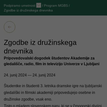
Podpiramo umetnost
/
Program MGBS
/
Zgodbe iz družinskega dnevnika
Zgodbe iz družinskega
dnevnika
Pripovedovalski dogodek študentov Akademije za
gledališče, radio, film in televizijo Univerze v Ljubljani
24. junij 2024 — 24. junij 2024
Študentke in študenti 3. letnika dramske igre na ljubljanski
gledališki in filmski akademiji pripovedujejo osebne in
družinske zgodbe, vsak eno.
Tisto o mladem slovenskem paru, ki se v črnogorski divjini