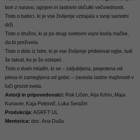
bori z naravo, ognjem in lastnimi občutki večvrednosti.
Tisto o babici, ki je vse življenje vztrajala v svoji samotni
drži.
Tisto o družini, ki je po drugi svetovni vojni lovila mačke,
da bi preživela.
Tisto o didu iz Istre, ki je vse življenje prideloval oglje, tudi
še takrat, ko je že oslepel.
Tisto o dveh mladih, ki se ‒ zaljubljena, prepotena od
plesa in zamegljena od gobic ‒ zavesta lastne majhnosti v
luči grozot sveta.
Avtorji in pripovedovalci:
Rok Ličen, Alja Krhin, Maja
Kunaver, Kaja Petrovič, Luka Seražin
Produkcija:
AGRFT UL
Mentorica:
doc. Ana Duša