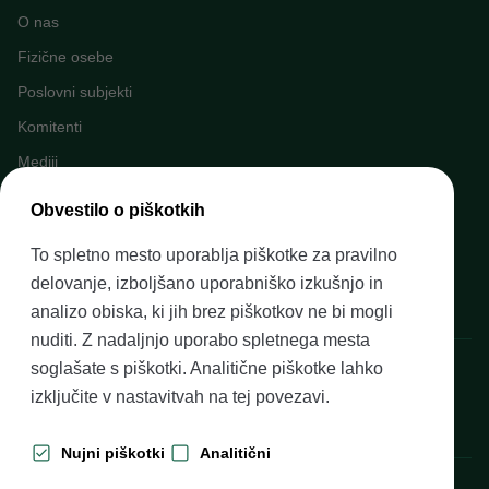
O nas
Fizične osebe
Poslovni subjekti
Komitenti
Mediji
Napovednik dogodkov
Obvestilo o piškotkih
Kariera v Banki Slovenije
To spletno mesto uporablja piškotke za pravilno
Finančno opismenjevanje
delovanje, izboljšano uporabniško izkušnjo in
Pravni okvir
analizo obiska, ki jih brez piškotkov ne bi mogli
nuditi. Z nadaljnjo uporabo spletnega mesta
Banka Slovenije, Slovenska cesta 35, 1505 Ljubljana
soglašate s piškotki. Analitične piškotke lahko
izključite v nastavitvah na
tej povezavi
.
Nujni piškotki
Analitični