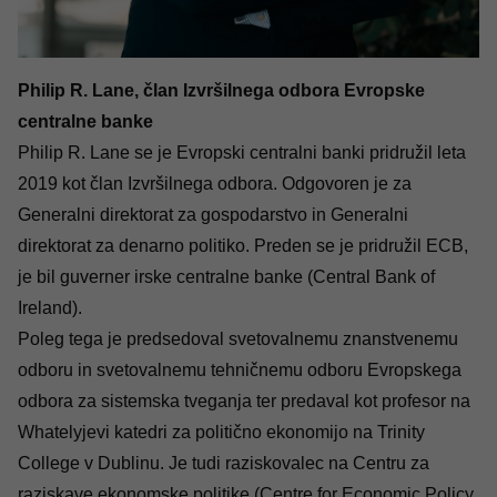
Philip R. Lane, član Izvršilnega odbora Evropske
centralne banke
Philip R. Lane se je Evropski centralni banki pridružil leta
2019 kot član Izvršilnega odbora. Odgovoren je za
Generalni direktorat za gospodarstvo in Generalni
direktorat za denarno politiko. Preden se je pridružil ECB,
je bil guverner irske centralne banke (Central Bank of
Ireland).
Poleg tega je predsedoval svetovalnemu znanstvenemu
odboru in svetovalnemu tehničnemu odboru Evropskega
odbora za sistemska tveganja ter predaval kot profesor na
Whatelyjevi katedri za politično ekonomijo na Trinity
College v Dublinu. Je tudi raziskovalec na Centru za
raziskave ekonomske politike (Centre for Economic Policy