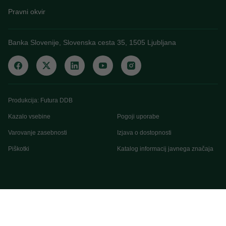
Pravni okvir
Banka Slovenije, Slovenska cesta 35, 1505 Ljubljana
Produkcija: Futura DDB
Kazalo vsebine
Pogoji uporabe
Varovanje zasebnosti
Izjava o dostopnosti
Piškotki
Katalog informacij javnega značaja