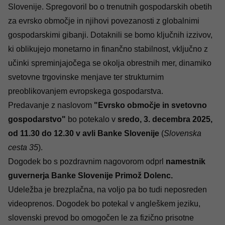
Slovenije. Spregovoril bo o trenutnih gospodarskih obetih
za evrsko območje in njihovi povezanosti z globalnimi
gospodarskimi gibanji. Dotaknili se bomo ključnih izzivov,
ki oblikujejo monetarno in finančno stabilnost, vključno z
učinki spreminjajočega se okolja obrestnih mer, dinamiko
svetovne trgovinske menjave ter strukturnim
preoblikovanjem evropskega gospodarstva.
Predavanje z naslovom
"Evrsko območje in svetovno
gospodarstvo"
bo potekalo v
sredo, 3. decembra 2025,
od 11.30 do 12.30 v avli Banke Slovenije
(
Slovenska
cesta 35
).
Dogodek bo s pozdravnim nagovorom odprl
namestnik
guvernerja Banke Slovenije Primož Dolenc.
Udeležba je brezplačna, na voljo pa bo tudi neposreden
videoprenos. Dogodek bo potekal v angleškem jeziku,
slovenski prevod bo omogočen le za fizično prisotne