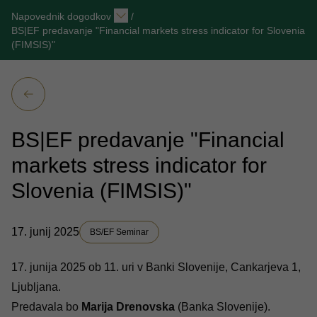
Napovednik dogodkov
/
BS|EF predavanje "Financial markets stress indicator for Slovenia
(FIMSIS)"
BS|EF predavanje "Financial
markets stress indicator for
Slovenia (FIMSIS)"
17. junij 2025
BS/EF Seminar
17. junija 2025 ob 11. uri v Banki Slovenije, Cankarjeva 1,
Ljubljana.
Predavala bo
Marija Drenovska
(Banka Slovenije).