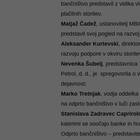
bančništvo predstavil z vidika v
plačilnih storitev.
Matjaž Čadež
, ustanovitelj MBI
predstavil svoj pogled na razvoj 
Aleksander Kurtevski
, direkto
razvoju podpore v okviru storit
Nevenka Šubelj
, predstavnica
Petrol, d. d., je spregovorila o
dejavnost;
Marko Tretnjak
, vodja oddelka 
na odprto bančništvo v luči zas
Stanislava Zadravec Caprirol
katerimi se soočajo banke in hr
Odprto bančništvo –
predstavit