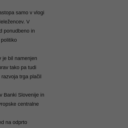
nastopa samo v vlogi
udeležencev. V
ed ponudbeno in
politiko
 je bil namenjen
prav tako pa tudi
razvoja trga plačil
v Banki Slovenije in
vropske centralne
led na odprto