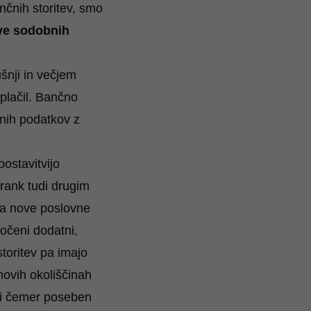
nčnih storitev, smo
ve sodobnih
šnji in večjem
 plačil. Bančno
čnih podatkov z
ostavitvijo
rank tudi drugim
ala nove poslovne
gočeni dodatni,
storitev pa imajo
 novih okoliščinah
pri čemer poseben