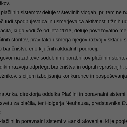
ikov.
plačilnih sistemov deluje v številnih vlogah, pri tem ne 
eč tudi spodbujevalca in usmerjevalca aktivnosti tržnih 
ačila, ki ga vodi že od leta 2013, deluje povezovalno m
lnih storitev, prav tako usmerja njegov razvoj v skladu s 
 bančništvo eno ključnih aktualnih področij.
ovor na zahteve sodobnih uporabnikov plačilnih storitev
dikih razvoja odprtega bančništva in odprtih vprašanjih, 
ležnikov, s ciljem izboljšanja konkurence in pospeševanja 
 Anka, direktorja oddelka Plačilni in poravnalni sistemi 
etu za plačila, ter Holgerja Neuhausa, predstavnika E
:
Plačilni in poravnalni sistemi v Banki Slovenije, ki je pog