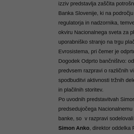
izziv predstavlja zaščita potrošn
Banka Slovenije, ki na področju 
regulatorja in nadzornika, temv
okviru Nacionalnega sveta za pl
uporabniško stranjo na trgu plači
Evrosistema, pri čemer je odprto
Dogodek Odprto bančništvo: odg
predvsem razpravi o različnih vi
spodbuditvi aktivnosti tržnih de
in plačilnih storitev.
Po uvodnih predstavitvah Simona
predsedujočega Nacionalnemu sv
banke, so v razpravi sodelovali
Simon Anko
, direktor oddelka 