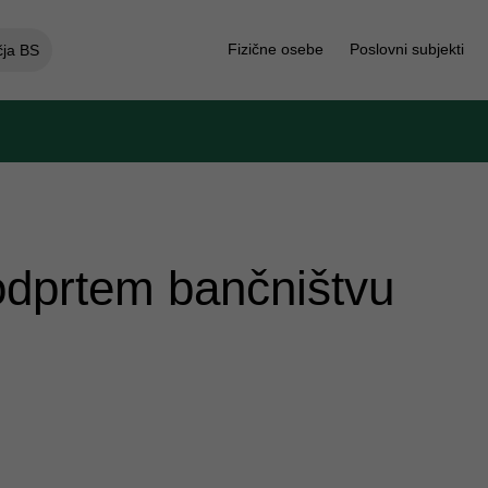
Fizične osebe
Poslovni subjekti
čja BS
odprtem bančništvu