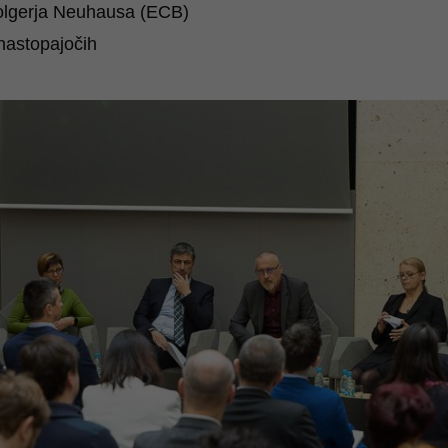
lgerja Neuhausa (ECB)
 nastopajočih