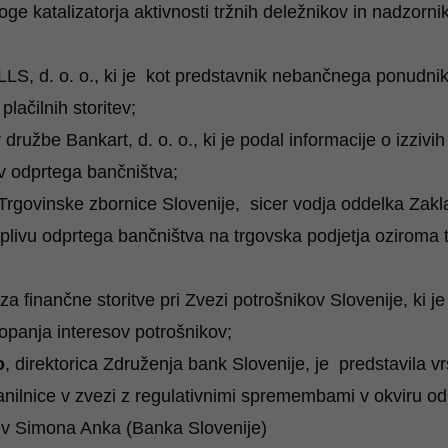
loge katalizatorja aktivnosti tržnih deležnikov in nadzorn
LLS, d. o. o., ki je kot predstavnik nebančnega ponudnika
plačilnih storitev;
r družbe Bankart, d. o. o., ki je podal informacije o izziv
ev odprtega bančništva;
 Trgovinske zbornice Slovenije, sicer vodja oddelka Zakl
 vplivu odprtega bančništva na trgovska podjetja oziroma 
za finančne storitve pri Zvezi potrošnikov Slovenije, ki j
topanja interesov potrošnikov;
o
, direktorica Združenja bank Slovenije, je predstavila vrs
anilnice v zvezi z regulativnimi spremembami v okviru o
ev
Simona Anka (Banka Slovenije)