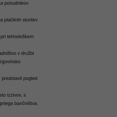
ika ponudnikov
 plačilnih storitev
ih pri tehnološkem
adništvo v družbi
trgovinsko
e predstavil pogled
to izzivov, s
dprtega bančništva.