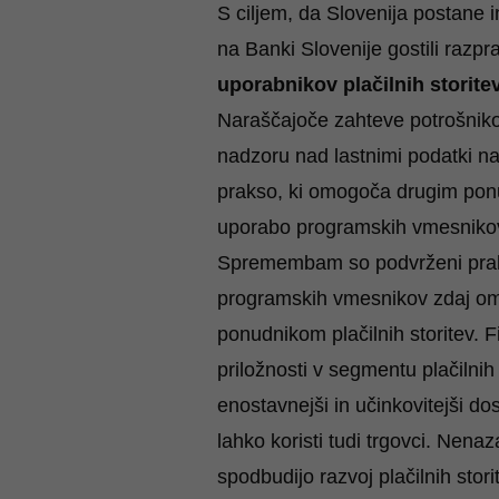
S ciljem, da Slovenija postane 
na Banki Slovenije gostili razp
uporabnikov plačilnih storitev
Naraščajoče zahteve potrošnikov
nadzoru nad lastnimi podatki nar
prakso, ki omogoča drugim ponud
uporabo programskih vmesnikov
Spremembam so podvrženi prakti
programskih vmesnikov zdaj omo
ponudnikom plačilnih storitev. 
priložnosti v segmentu plačilni
enostavnejši in učinkovitejši dos
lahko koristi tudi trgovci. Nenaz
spodbudijo razvoj plačilnih sto