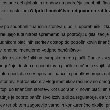
in ostane del globalnih trendov na področju sodobnih fina
ravo z naslovom
Odprto bančništvo: odgovor na zahte
.
 po sodobnih finančnih storitvah, boljši uporabniški izku
ekujejo tudi hitrost sprememb na področju digitalizacije
nikom plačilnih storitev dostop do potrošnikovih finan
, enotno imenujemo »odprto bančništvo«.
čno vsi deležniki na evropskem trgu plačil. Banke z vzp
gočajo dostop do podatkov o plačilnih računih svojih st
Finteh podjetja so v uporabi finančnih podatkov prepozn
h storitev. Potrošnikom v vlogi imetnikov računov so omo
topi do finančnih storitev. Kot uporabniki novih plačilnih 
adnje je odprto bančništvo izziv tudi za regulatorje, da v
ritev ter ob tem zagotovijo varno in konkurenčno okolje, 