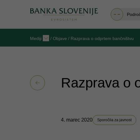
Podro
Mediji
/
Objave
/
Razprava o odprtem bančništvu
Razprava o 
4. marec 2020
Sporočila za javnost