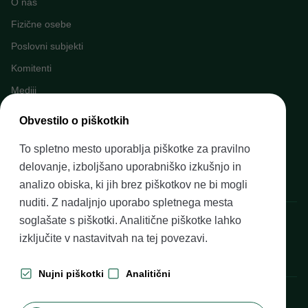
O nas
Fizične osebe
Poslovni subjekti
Komitenti
Mediji
Napovednik dogodkov
Obvestilo o piškotkih
Kariera v Banki Slovenije
To spletno mesto uporablja piškotke za pravilno
Finančno opismenjevanje
delovanje, izboljšano uporabniško izkušnjo in
Pravni okvir
analizo obiska, ki jih brez piškotkov ne bi mogli
nuditi. Z nadaljnjo uporabo spletnega mesta
Banka Slovenije, Slovenska cesta 35, 1505 Ljubljana
soglašate s piškotki. Analitične piškotke lahko
izključite v nastavitvah na
tej povezavi
.
Nujni piškotki
Analitični
Produkcija: Futura DDB