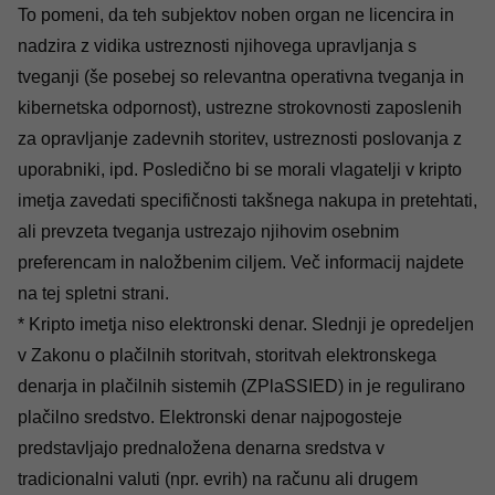
To pomeni, da teh subjektov noben organ ne licencira in
nadzira z vidika ustreznosti njihovega upravljanja s
tveganji (še posebej so relevantna operativna tveganja in
kibernetska odpornost), ustrezne strokovnosti zaposlenih
za opravljanje zadevnih storitev, ustreznosti poslovanja z
uporabniki, ipd. Posledično bi se morali vlagatelji v kripto
imetja zavedati specifičnosti takšnega nakupa in pretehtati,
ali prevzeta tveganja ustrezajo njihovim osebnim
preferencam in naložbenim ciljem. Več informacij najdete
na
tej
spletni strani.
* Kripto imetja niso elektronski denar. Slednji je opredeljen
v Zakonu o plačilnih storitvah, storitvah elektronskega
denarja in plačilnih sistemih (ZPlaSSIED) in je regulirano
plačilno sredstvo. Elektronski denar najpogosteje
predstavljajo prednaložena denarna sredstva v
tradicionalni valuti (npr. evrih) na računu ali drugem