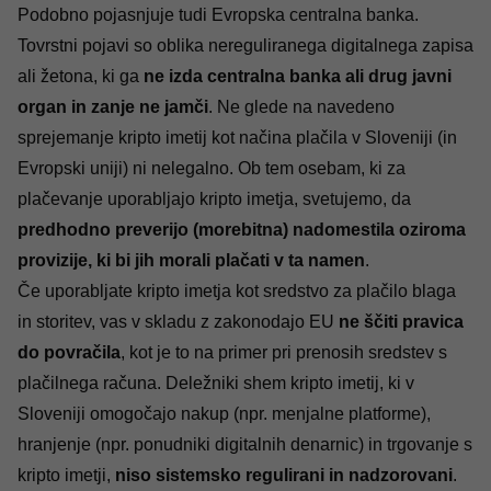
Podobno pojasnjuje tudi
Evropska centralna banka
.
Tovrstni pojavi so oblika nereguliranega digitalnega zapisa
ali žetona, ki ga
ne izda centralna banka ali drug javni
organ in zanje ne jamči
. Ne glede na navedeno
sprejemanje kripto imetij kot načina plačila v Sloveniji (in
Evropski uniji) ni nelegalno. Ob tem osebam, ki za
plačevanje uporabljajo kripto imetja, svetujemo, da
predhodno preverijo (morebitna) nadomestila oziroma
provizije, ki bi jih morali plačati v ta namen
.
Če uporabljate kripto imetja kot sredstvo za plačilo blaga
in storitev, vas v skladu z zakonodajo EU
ne ščiti pravica
do povračila
, kot je to na primer pri prenosih sredstev s
plačilnega računa. Deležniki shem kripto imetij, ki v
Sloveniji omogočajo nakup (npr. menjalne platforme),
hranjenje (npr. ponudniki digitalnih denarnic) in trgovanje s
kripto imetji,
niso sistemsko regulirani in nadzorovani
.