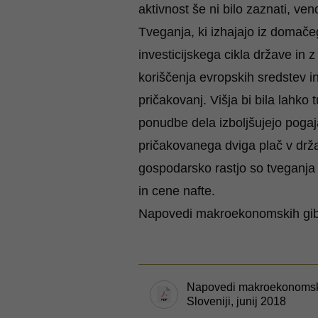
aktivnost še ni bilo zaznati, ve
Tveganja, ki izhajajo iz domače
investicijskega cikla države in 
koriščenja evropskih sredstev i
pričakovanj. Višja bi bila lahko
ponudbe dela izboljšujejo pogaj
pričakovanega dviga plač v drž
gospodarsko rastjo so tveganja 
in cene nafte.
Napovedi makroekonomskih giban
Napovedi makroekonomski
Sloveniji, junij 2018