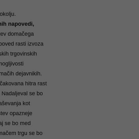
kolju.
nih napovedi,
itev domačega
poved rasti izvoza
kih trgovinskih
ogljivosti
mačih dejavnikih.
čakovana hitra rast
. Nadaljeval se bo
raševanja kot
dstev opazneje
saj se bo med
omačem trgu se bo