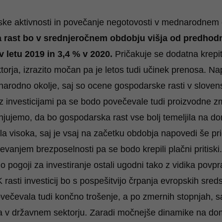
ke aktivnosti in povečanje negotovosti v mednarodnem o
 rast bo v srednjeročnem obdobju višja od predhod
v letu 2019 in 3,4 % v 2020.
Pričakuje se dodatna krep
orja, izrazito močan pa je letos tudi učinek prenosa. Na
narodno okolje, saj so ocene gospodarske rasti v slovens
z investicijami pa se bodo povečevale tudi proizvodne zm
jujemo, da bo gospodarska rast vse bolj temeljila na do
a visoka, saj je vsaj na začetku obdobja napovedi še pri
vanjem brezposelnosti pa se bodo krepili plačni pritiski
do pogoji za investiranje ostali ugodni tako z vidika povp
 K rasti investicij bo s pospešitvijo črpanja evropskih sre
ovečevala tudi končno trošenje, a po zmernih stopnjah, 
ja v državnem sektorju. Zaradi močnejše dinamike na d