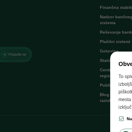
Finančna stabil
Nadzor bančne
sistema
Reševanje bank
Plačilni sistemi
Gotovina
Prijavite se
Statistika
Obve
Centralni kredit
register
To spl
izbolj
Publikacije
piškot
Blog in avtorsk
mesta 
raziskave
izklju
Nu