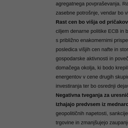
agregatnega povpraševanja. Ras
zasebne potrošnje, vendar bo vi
Rast cen bo višja od pričak
ciljem denarne politike ECB in 
s približno enakomernimi prispev
posledica višjih cen nafte in st
gospodarske aktivnosti in poveče
domačega okolja, ki bodo krepili
energentov v cene drugih skupin
investiranja ter bo osrednji dej
Negativna tveganja za uresni
Izhajajo predvsem iz mednarod
geopolitičnih napetosti, sankci
trgovine in zmanjšujejo zaupan