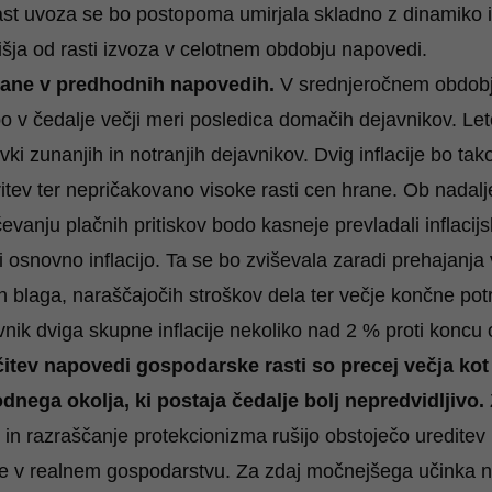
t uvoza se bo postopoma umirjala skladno z dinamiko in
šja od rasti izvoza v celotnem obdobju napovedi.
ovane v predhodnih napovedih.
V srednjeročnem obdobj
bo v čedalje večji meri posledica domačih dejavnikov. L
ki zunanjih in notranjih dejavnikov. Dvig inflacije bo ta
oritev ter nepričakovano visoke rasti cen hrane. Ob nadal
vanju plačnih pritiskov bodo kasneje prevladali inflacijsk
 osnovno inflacijo. Ta se bo zviševala zaradi prehajanja 
 blaga, naraščajočih stroškov dela ter večje končne potr
avnik dviga skupne inflacije nekoliko nad 2 % proti konc
čitev napovedi gospodarske rasti so precej večja ko
nega okolja, ki postaja čedalje bolj nepredvidljivo.
je in razraščanje protekcionizma rušijo obstoječo uredit
je v realnem gospodarstvu. Za zdaj močnejšega učinka 