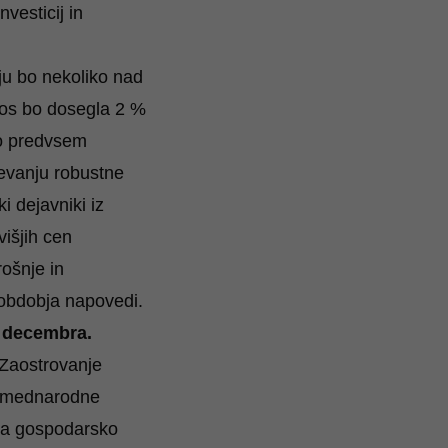
vesticij in
u bo nekoliko nad
etos bo dosegla 2 %
ko predvsem
jevanju robustne
i dejavniki iz
višjih cen
ošnje in
u obdobja napovedi.
t decembra.
Zaostrovanje
ev mednarodne
na gospodarsko