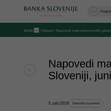
Podro
Mediji
/
Objave
/
Napovedi makroekonomskih gibanj v 
Napovedi ma
Sloveniji, jun
5. julij 2018
Sporočila za javnost