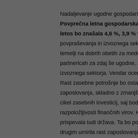
Nadaljevanje ugodne gospodars
Povprečna letna gospodarska
letos bo znašala 4,6 %, 3,9 % 
povpraševanja in izvoznega sekt
temelji na dobrih obetih za med
partnericah za zdaj še ugodne, 
izvoznega sektorja. Vendar ocen
Rast zasebne potrošnje bo ostal
zaposlovanja, skladno z zmanjše
cikel zasebnih investicij, saj bo
razpoložljivosti finančnih virov.
prispevala tudi država. Ta bo p
drugim umirila rast zaposlovan