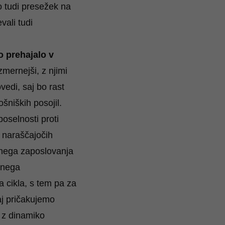
o tudi presežek na
ali tudi
o prehajalo v
mernejši, z njimi
vedi, saj bo rast
šniških posojil.
oselnosti proti
i naraščajočih
enega zaposlovanja
tnega
 cikla, s tem pa za
aj pričakujemo
o z dinamiko