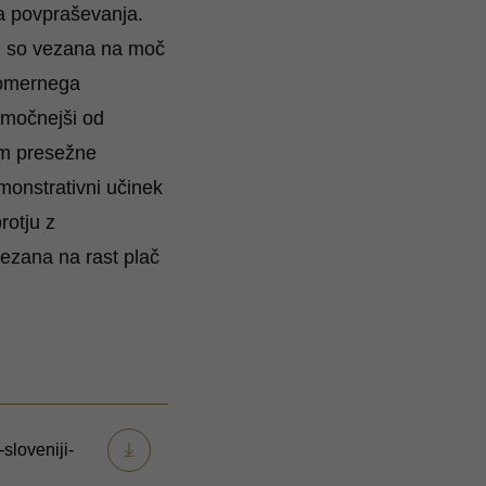
ga povpraševanja.
 ki so vezana na moč
akomernega
v močnejši od
jem presežne
monstrativni učinek
rotju z
vezana na rast plač
sloveniji-