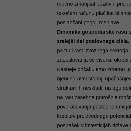
močno zmanjšal pozitivni prispe
tekočem računu plačilne bilance
poslabšani pogoji menjave.
Dinamika gospodarske rasti se
zrelejši del poslovnega cikla.
pa tudi rast izvoznega sektorja.
zaposlovanja še visoka, okrepil
Kasneje pričakujemo zmerno upo
njeni naravni stopnji upočasnjev
strukturnih neskladij na trgu d
na rast zasebne potrošnje močne
povpraševanja postopno umirjala
krepitev proizvodnega potencial
pospešek v investicijah države z