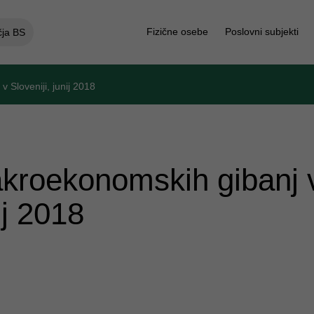
Fizične osebe
Poslovni subjekti
čja BS
Sloveniji, junij 2018
kroekonomskih gibanj 
ij 2018