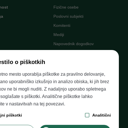
nost
Fizične osebe
ga
Poslovni subjekti
Komitenti
Mediji
Napovednik dogodkov
Kariera v Banki Slovenije
stilo o piškotkih
Finančno opismenjevanje
ni
Pravni okvir
etno mesto uporablja piškotke za pravilno delovanje,
šano uporabniško izkušnjo in analizo obiska, ki jih brez
kov ne bi mogli nuditi. Z nadaljnjo uporabo spletnega
e
soglašate s piškotki. Analitične piškotke lahko
čite v nastavitvah na
tej povezavi
.
jni piškotki
Analitični