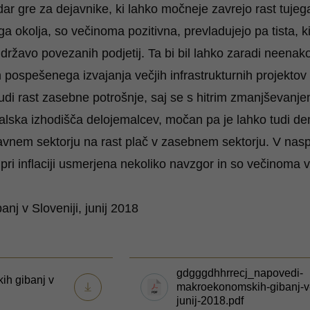
ndar gre za dejavnike, ki lahko močneje zavrejo rast tuje
ga okolja, so večinoma pozitivna, prevladujejo pa tista,
z državo povezanih podjetij. Ta bi bil lahko zaradi neen
n pospešenega izvajanja večjih infrastrukturnih projekto
 tudi rast zasebne potrošnje, saj se s hitrim zmanjševan
alska izhodišča delojemalcev, močan pa je lahko tudi de
avnem sektorju na rast plač v zasebnem sektorju. V nasp
pri inflaciji usmerjena nekoliko navzgor in so večinoma 
j v Sloveniji, junij 2018
gdgggdhhrrecj_napovedi-
h gibanj v
makroekonomskih-gibanj-v-
junij-2018.pdf