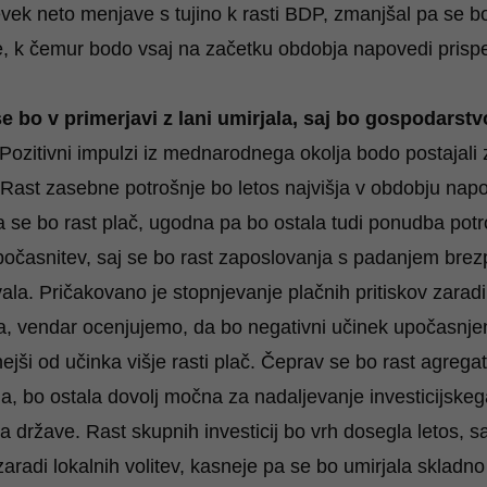
vek neto menjave s tujino k rasti BDP, zmanjšal pa se b
, k čemur bodo vsaj na začetku obdobja napovedi prispev
 bo v primerjavi z lani umirjala, saj bo gospodarstv
Pozitivni impulzi iz mednarodnega okolja bodo postajali z
 Rast zasebne potrošnje bo letos najvišja v obdobju napo
a se bo rast plač, ugodna pa bo ostala tudi ponudba potro
časnitev, saj se bo rast zaposlovanja s padanjem brezp
ala. Pričakovano je stopnjevanje plačnih pritiskov zarad
ela, vendar ocenjujemo, da bo negativni učinek upočasnj
jši od učinka višje rasti plač. Čeprav se bo rast agrega
, bo ostala dovolj močna za nadaljevanje investicijskega
a države. Rast skupnih investicij bo vrh dosegla letos, s
aradi lokalnih volitev, kasneje pa se bo umirjala skladn