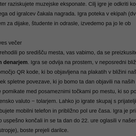
er raziskujete muzejske eksponate. Cilj igre je odkriti ko
ga od igralcev čakala nagrada. Igra poteka v ekipah (dv
sem za dijake, študente in odrasle, izvedemo pa jo le ob
ves večer
rehodili po središču mesta, vas vabimo, da se preizkusit
im denarjem
. Igra se odvija na prostem, v neposredni bliž
očjo QR kode, ki bo objavljena na plakatih v bližini na
rek spletne povezave, ki jo bomo ta dan objavili na naših
se pomikate med posameznimi točkami po mestu, ki so p
sko valuto − tolarjem. Lahko jo igrate skupaj s prijatelji
ujete mobilni telefon in približno pol ure časa. Igra je p
gro uspešno končali in se ta dan do 22. ure oglasili v naš
ropje), boste prejeli darilce.