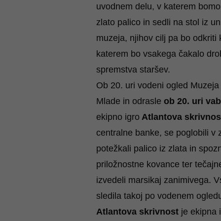
uvodnem delu, v katerem bomo 
zlato palico in sedli na stol iz 
muzeja, njihov cilj pa bo odkrit
katerem bo vsakega čakalo dro
spremstva staršev.
Ob 20. uri vodeni ogled Muzeja 
Mlade in odrasle
ob 20. uri va
ekipno igro
Atlantova skrivnos
centralne banke, se poglobili v 
potežkali palico iz zlata in spoz
priložnostne kovance ter tečajne
izvedeli marsikaj zanimivega. Vs
sledila takoj po vodenem ogled
Atlantova skrivnost
je ekipna 