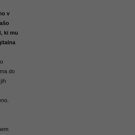
mo v
našo
, ki mu
gitalna
bo
oma do
jih
eno.
pnem