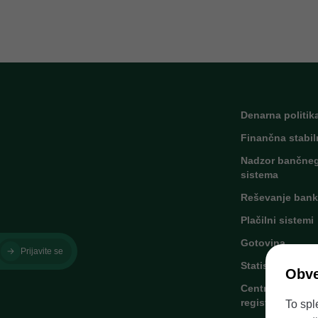
Denarna politik
Finančna stabil
Nadzor bančne
sistema
Reševanje bank
Plačilni sistemi
Gotovina
Prijavite se
Statistika
Obve
Centralni kredit
register
To spl