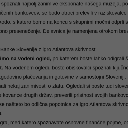
spoznali najbolj zanimive eksponate našega muzeja, pot
uničenih bankovcev, se bodo otroci prelevili v raziskovalc
i kodo, s katero bomo na koncu s skupnimi močmi odprli s
bno presenečenje. Delavnica je namenjena otrokom bre
Banke Slovenije z igro Atlantova skrivnost
bimo na
vodeni ogled,
po katerem boste lahko odigrali 
t.
Na vodenem ogledu boste
obiskovalci spoznali ključn
zgodovino plačevanja in gotovine v samostojni Sloveniji,
nali nekaj zanimivosti o zlatu. Ogledali si boste tudi slov
 kovance drugih držav, preverili pristnost svojih bankovc
e našteto bo odlična popotnica za igro Atlantova skrivno
u.
igra, med katero spoznavate osnovne finančne pojme, od