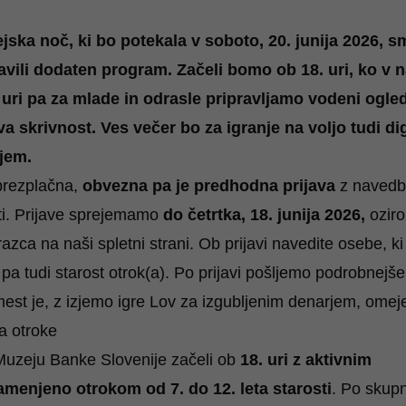
jska noč, ki bo potekala v soboto, 20. junija 2026, s
vili dodaten program. Začeli bomo ob 18. uri, ko v 
uri pa za mlade in odrasle pripravljamo vodeni ogled
va skrivnost. Ves večer bo za igranje na voljo tudi di
jem.
brezplačna,
obvezna pa je predhodna prijava
z naved
iti. Prijave sprejemamo
do četrtka, 18. junija 2026,
ozir
razca
na naši spletni strani. Ob prijavi navedite osebe, ki 
o pa tudi starost otrok(a). Po prijavi pošljemo podrobnejše
 mest je, z izjemo igre Lov za izgubljenim denarjem, omej
a otroke
uzeju Banke Slovenije začeli ob
18. uri z aktivnim
amenjeno otrokom od 7. do 12. leta starosti
. Po sku