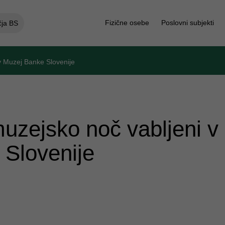
Fizične osebe
Poslovni subjekti
čja BS
v Muzej Banke Slovenije
uzejsko noč vabljeni v
Slovenije