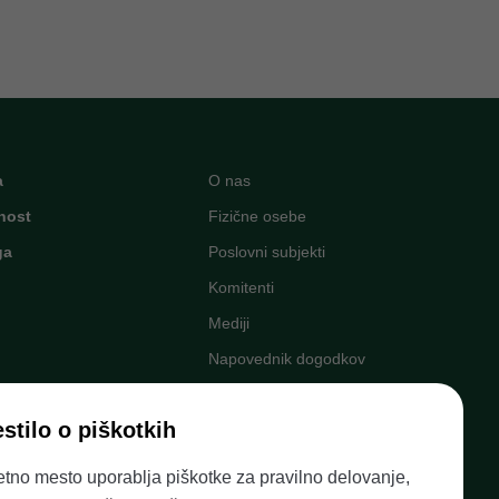
a
O nas
nost
Fizične osebe
ga
Poslovni subjekti
Komitenti
Mediji
Napovednik dogodkov
Kariera v Banki Slovenije
stilo o piškotkih
Finančno opismenjevanje
ni
Pravni okvir
etno mesto uporablja piškotke za pravilno delovanje,