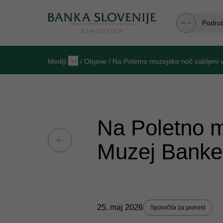
Podro
Mediji
/
Objave
/
Na Poletno muzejsko noč vabljeni 
Na Poletno m
Muzej Banke 
25. maj 2026
Sporočila za javnost