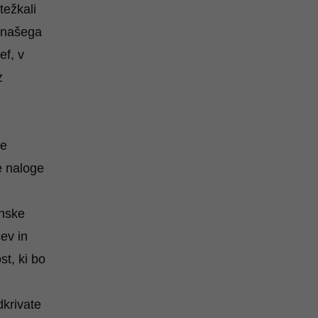
ežkali
e našega
ef, v
z
še
e naloge
enske
ev in
st, ki bo
krivate