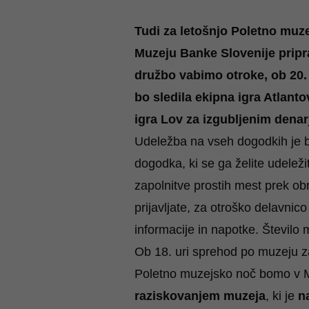
Tudi za letošnjo Poletno muze
Muzeju Banke Slovenije pripra
družbo vabimo otroke, ob 20. 
bo sledila ekipna igra Atlanto
igra Lov za izgubljenim denar
Udeležba na vseh dogodkih je 
dogodka,
ki se ga želite udelež
zapolnitve prostih mest prek
ob
prijavljate, za otroško delavnic
informacije in napotke. Število
Ob 18. uri sprehod po muzeju z
Poletno muzejsko noč bomo v M
raziskovanjem muzeja
, ki je
n