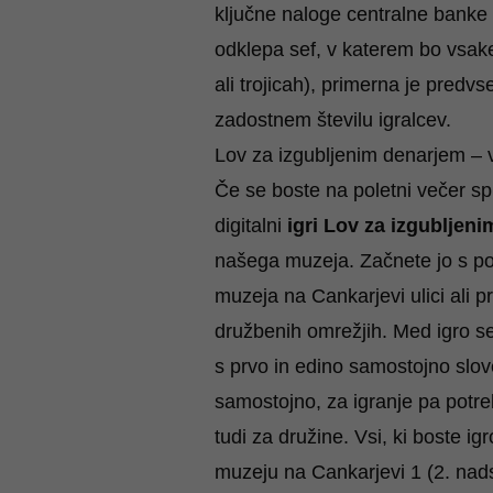
ključne naloge centralne banke t
odklepa sef, v katerem bo vsake
ali trojicah), primerna je predv
zadostnem številu igralcev.
Lov za izgubljenim denarjem – 
Če se boste na poletni večer sp
digitalni
igri Lov za izgubljen
našega muzeja. Začnete jo s pom
muzeja na Cankarjevi ulici ali p
družbenih omrežjih. Med igro 
s prvo in edino samostojno sloven
samostojno, za igranje pa potreb
tudi za družine. Vsi, ki boste i
muzeju na Cankarjevi 1 (2. nadst