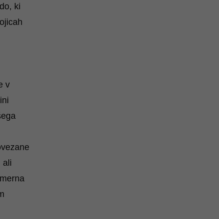
do, ki
ojicah
e v
ini
šega
ovezane
 ali
rimerna
em